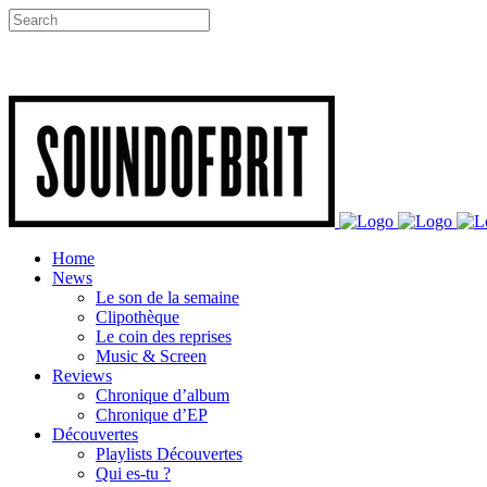
Home
News
Le son de la semaine
Clipothèque
Le coin des reprises
Music & Screen
Reviews
Chronique d’album
Chronique d’EP
Découvertes
Playlists Découvertes
Qui es-tu ?