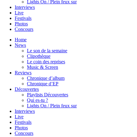
Lights On / Plein feux sur
Interviews
Live
Festivals
Photos
Concours
Home
News
Le son de la semaine
Clipothèque
Le coin des reprises
Music & Screen
Reviews
Chronique d’album
Chronique d’EP
Découvertes
Playlists Découvertes
Qui es-tu ?
Lights On / Plein feux sur
Interviews
Live
Festivals
Photos
Concours