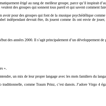
atiquement érigé au rang de meilleur groupe, parce qu’il inspirait d’autr
Ils veulent des groupes qui sonnent tous pareil et qui savent comment fai
n avoir pour des groupes qui font de la musique psychédélique comme 
label indépendant devrait être, ils jouent comme ils ont envie de joue
but des années 2000. Il s’agit principalement d’un développement de g
es ».
’entendre, un mix de leur propre langage avec les mots familiers du la
traditionnelle, comme Traum Prinz, c’est danois. J’adore Virgo 4 égale