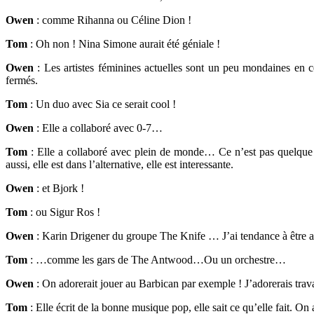
Owen
: comme Rihanna ou Céline Dion !
Tom
: Oh non ! Nina Simone aurait été géniale !
Owen
: Les artistes féminines actuelles sont un peu mondaines en ce
fermés.
Tom
: Un duo avec Sia ce serait cool !
Owen
: Elle a collaboré avec 0-7…
Tom
: Elle a collaboré avec plein de monde… Ce n’est pas quelque 
aussi, elle est dans l’alternative, elle est interessante.
Owen
: et Bjork !
Tom
: ou Sigur Ros !
Owen
: Karin Drigener du groupe The Knife … J’ai tendance à être a
Tom
: …comme les gars de The Antwood…Ou un orchestre…
Owen
: On adorerait jouer au Barbican par exemple ! J’adorerais tra
Tom
: Elle écrit de la bonne musique pop, elle sait ce qu’elle fait. On