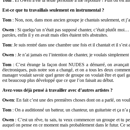
Tom
: Et Owen a été la seule personne à me répondre ! Puis on est all
Est-ce que tu travaillais seulement en instrumental ?
Tom
: Non, non, dans mon ancien groupe je chantais seulement, et j’a
Owen
: Si quelqu’un n’était pas supposé chanter, c’était plutôt moi
paroles, enfin il y en avait mais elles étaient très abstraites.
Tom
: Je suis rentré dans une chambre une fois et il chantait et il s’es
Owen
: Je n’ai jamais eu l’intention de chanter, je voulais simplement
Tom
: C’est étrange la façon dont NUDES a démarré, on avançait un
électroniques, puis notre son a changé, et on a tous les deux commenc
manager voulait savoir quel genre de groupe on voulait être et quel ge
est beaucoup plus développé que ce que l’on faisait au début.
Avez-vous déjà pensé à travailler avec d’autres artistes ?
Owen
: En fait c’est une des premières choses dont on a parlé, on vou
Tom
: On a auditionné un batteur, un chanteur, un guitariste et ça n’
Owen
: C’est un rêve, tu sais, tu veux commencer un groupe et tu pe
auquel on pense en ce moment mais probablement dans le futur. Ce ser