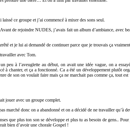
és prendre une bière… Et on a finit par travailler ensemble.
i laissé ce groupe et j’ai commencé à mixer des sons seul.
… Avant de rejoindre NUDES, j’avais fait un album d’ambiance, avec bea
t arrêté et je lui ai demandé de continuer parce que je trouvais ça vraimen
 travailler avec Tom.
 peu à l’aveuglette au début, on avait une idée vague, on a essayé d
é à chanter, et ça a fonctionné. Ca a été un développement plutôt orga
nre de son on voulait faire mais ça ne marchait pas comme ça, tout est 
lait jouer avec un groupe complet.
a pas marché donc on a abandonné et on a décidé de ne travailler qu’à de
nses que plus ton son se développe et plus tu as besoin de gens.. Pour
ait bien d’avoir une chorale Gospel !