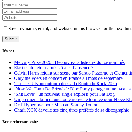
Save my name, email, and website in this browser for the next tim
It’s hot
Mercury Prize 2026 : Découvrez la liste des douze nommés
Elastica de retour après 25 ans d’absence ?
Calvin Harris rejoint sur scène par Sergio Pizzorno et Clement
Only the Poets en concert en France au mois de septembre
5 artistes UK incontournables à la Route du Rock 2026
‘Now We Can’t Be Friends’ : Bloc Party partage un nouveau sin
‘Shit Love’ : un nouveau single explosif pour Fat Dog
Un premier album et une toute nouvelle tournée pour Nieve Ell
De l’Hyperlove pour Mika au Son by Toulon
Charli XCX dévoile ses cinq titres préférés de sa discographie
Rechercher sur le site