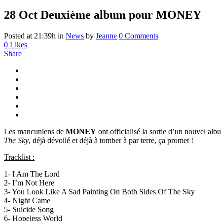
28 Oct
Deuxième album pour MONEY
Posted at 21:39h
in
News
by
Jeanne
0 Comments
0
Likes
Share
Les mancuniens de
MONEY
ont officialisé la sortie d’un nouvel a
The Sky
, déjà dévoilé et déjà à tomber à par terre, ça promet !
Tracklist :
1- I Am The Lord
2- I’m Not Here
3- You Look Like A Sad Painting On Both Sides Of The Sky
4- Night Came
5- Suicide Song
6- Hopeless World