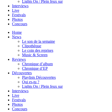
Lights On / Plein feux sur
Interviews
Live
Festivals
Photos
Concours
Home
News
Le son de la semaine
Clipothèque
Le coin des reprises
Music & Screen
Reviews
Chronique d’album
Chronique d’EP
Découvertes
Playlists Découvertes
Qui es-tu ?
Lights On / Plein feux sur
Interviews
Live
Festivals
Photos
Concours