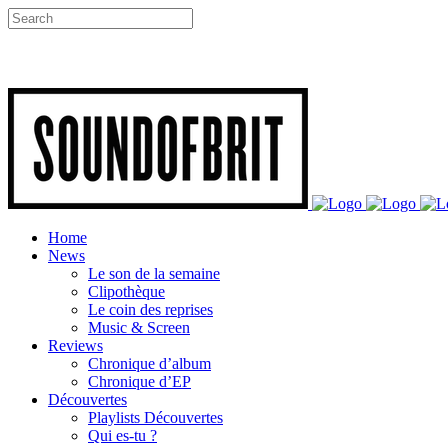
Home
News
Le son de la semaine
Clipothèque
Le coin des reprises
Music & Screen
Reviews
Chronique d’album
Chronique d’EP
Découvertes
Playlists Découvertes
Qui es-tu ?