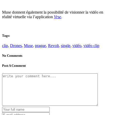
Muse donnent également la possibilité de visionner la vidéo en
réalité virtuelle via l’application
Vrse
.
Tags:
clip
,
Drones
,
Muse
,
prague
,
Revolt
,
single
,
vidéo
,
vidéo clip
No Comments
Post A Comment