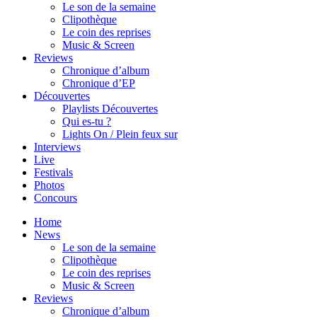
Le son de la semaine
Clipothèque
Le coin des reprises
Music & Screen
Reviews
Chronique d’album
Chronique d’EP
Découvertes
Playlists Découvertes
Qui es-tu ?
Lights On / Plein feux sur
Interviews
Live
Festivals
Photos
Concours
Home
News
Le son de la semaine
Clipothèque
Le coin des reprises
Music & Screen
Reviews
Chronique d’album