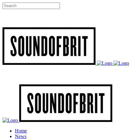
Home
News