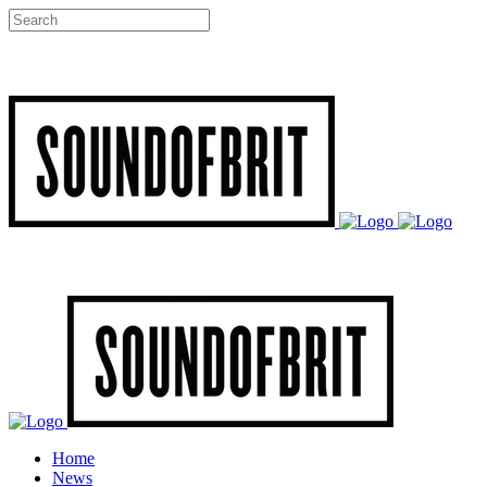
Home
News