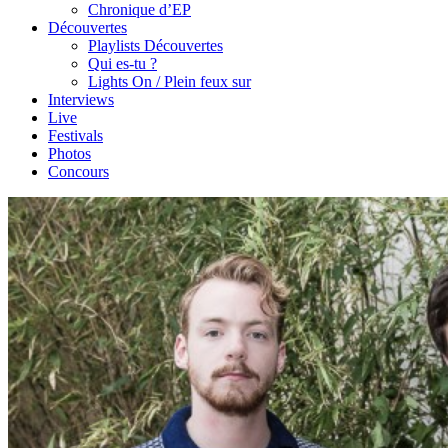
Chronique d’EP
Découvertes
Playlists Découvertes
Qui es-tu ?
Lights On / Plein feux sur
Interviews
Live
Festivals
Photos
Concours