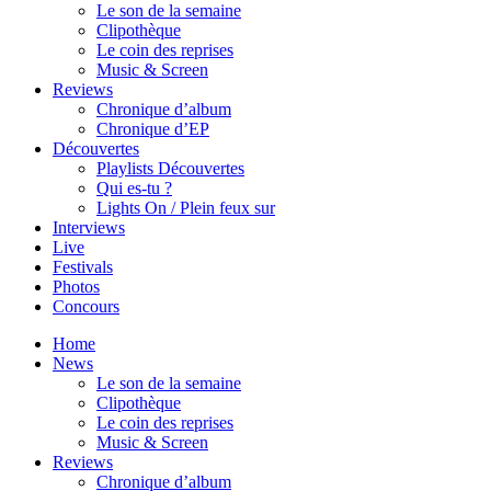
Le son de la semaine
Clipothèque
Le coin des reprises
Music & Screen
Reviews
Chronique d’album
Chronique d’EP
Découvertes
Playlists Découvertes
Qui es-tu ?
Lights On / Plein feux sur
Interviews
Live
Festivals
Photos
Concours
Home
News
Le son de la semaine
Clipothèque
Le coin des reprises
Music & Screen
Reviews
Chronique d’album