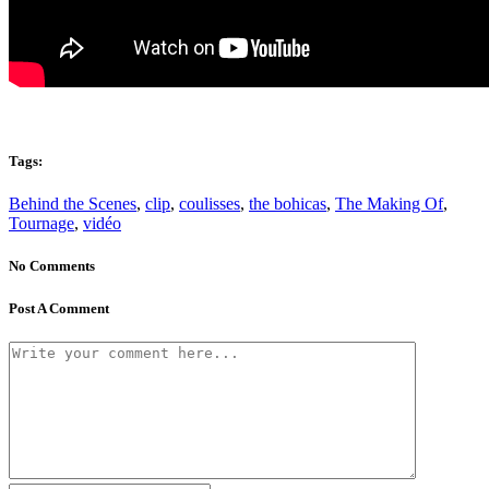
Tags:
Behind the Scenes
,
clip
,
coulisses
,
the bohicas
,
The Making Of
,
Tournage
,
vidéo
No Comments
Post A Comment