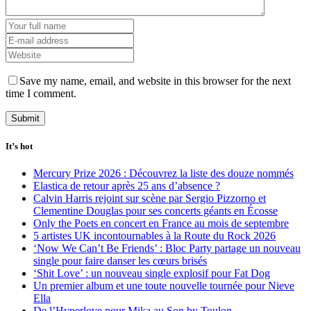
Save my name, email, and website in this browser for the next
time I comment.
It’s hot
Mercury Prize 2026 : Découvrez la liste des douze nommés
Elastica de retour après 25 ans d’absence ?
Calvin Harris rejoint sur scène par Sergio Pizzorno et
Clementine Douglas pour ses concerts géants en Écosse
Only the Poets en concert en France au mois de septembre
5 artistes UK incontournables à la Route du Rock 2026
‘Now We Can’t Be Friends’ : Bloc Party partage un nouveau
single pour faire danser les cœurs brisés
‘Shit Love’ : un nouveau single explosif pour Fat Dog
Un premier album et une toute nouvelle tournée pour Nieve
Ella
De l’Hyperlove pour Mika au Son by Toulon