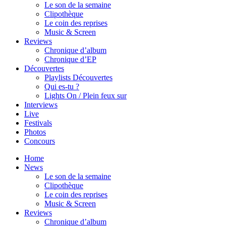
Le son de la semaine
Clipothèque
Le coin des reprises
Music & Screen
Reviews
Chronique d’album
Chronique d’EP
Découvertes
Playlists Découvertes
Qui es-tu ?
Lights On / Plein feux sur
Interviews
Live
Festivals
Photos
Concours
Home
News
Le son de la semaine
Clipothèque
Le coin des reprises
Music & Screen
Reviews
Chronique d’album