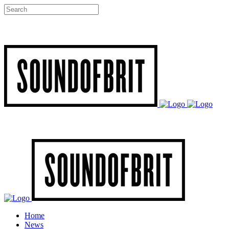
Home
News