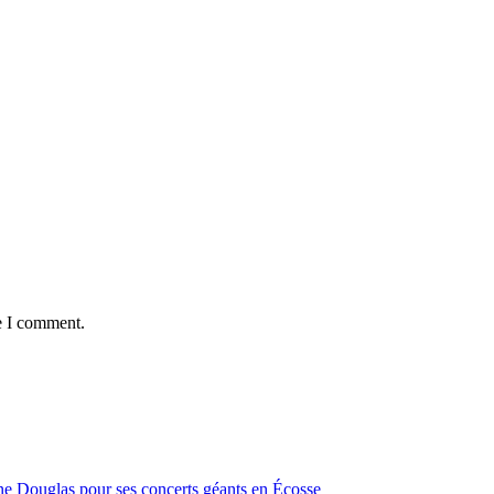
e I comment.
ine Douglas pour ses concerts géants en Écosse