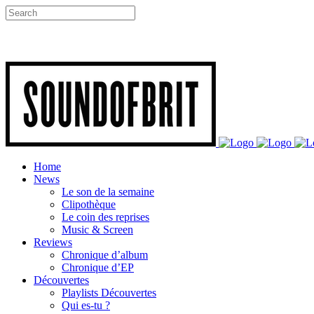
Home
News
Le son de la semaine
Clipothèque
Le coin des reprises
Music & Screen
Reviews
Chronique d’album
Chronique d’EP
Découvertes
Playlists Découvertes
Qui es-tu ?