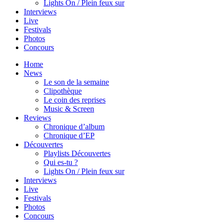
Lights On / Plein feux sur
Interviews
Live
Festivals
Photos
Concours
Home
News
Le son de la semaine
Clipothèque
Le coin des reprises
Music & Screen
Reviews
Chronique d’album
Chronique d’EP
Découvertes
Playlists Découvertes
Qui es-tu ?
Lights On / Plein feux sur
Interviews
Live
Festivals
Photos
Concours