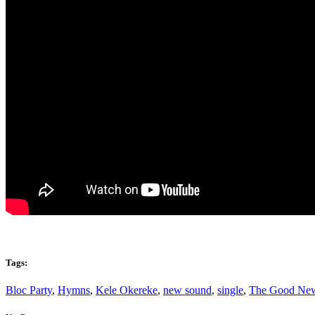
Tags:
Bloc Party
,
Hymns
,
Kele Okereke
,
new sound
,
single
,
The Good Ne