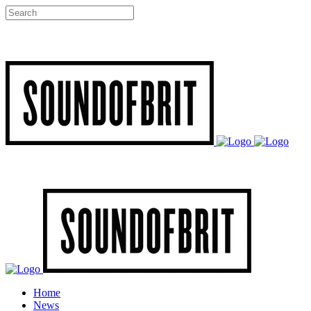
Home
News