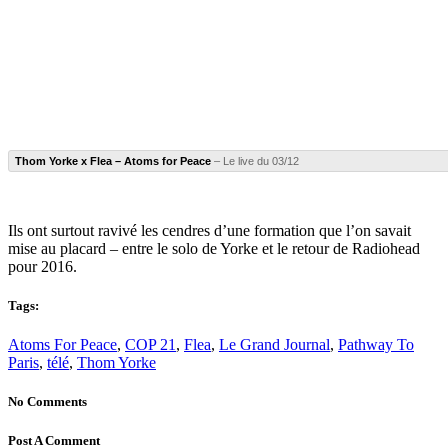
Thom Yorke x Flea – Atoms for Peace
– Le live du 03/12
Ils ont surtout ravivé les cendres d’une formation que l’on savait
mise au placard – entre le solo de Yorke et le retour de Radiohead
pour 2016.
Tags:
Atoms For Peace
,
COP 21
,
Flea
,
Le Grand Journal
,
Pathway To
Paris
,
télé
,
Thom Yorke
No Comments
Post A Comment