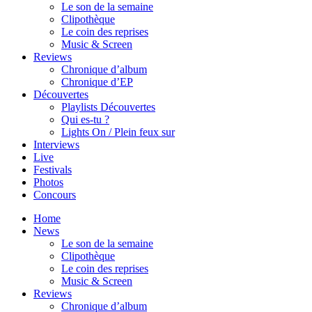
Le son de la semaine
Clipothèque
Le coin des reprises
Music & Screen
Reviews
Chronique d’album
Chronique d’EP
Découvertes
Playlists Découvertes
Qui es-tu ?
Lights On / Plein feux sur
Interviews
Live
Festivals
Photos
Concours
Home
News
Le son de la semaine
Clipothèque
Le coin des reprises
Music & Screen
Reviews
Chronique d’album