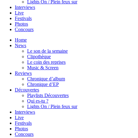
Lights On / Plein feux sur
Interviews
Live
Festivals
Photos
Concours
Home
News
Le son de la semaine
Clipothèque
Le coin des reprises
Music & Screen
Reviews
Chronique d’album
Chronique d’EP
Découvertes
Playlists Découvertes
Qui es-tu ?
Lights On / Plein feux sur
Interviews
Live
Festivals
Photos
Concours