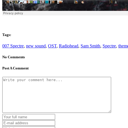
Tags:
007 Spectre
,
new sound
,
OST
,
Radiohead
,
Sam Smith
,
Spectre
,
them
No Comments
Post A Comment