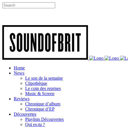
Home
News
Le son de la semaine
Clipothèque
Le coin des reprises
Music & Screen
Reviews
Chronique d’album
Chronique d’EP
Découvertes
Playlists Découvertes
Qui es-tu ?