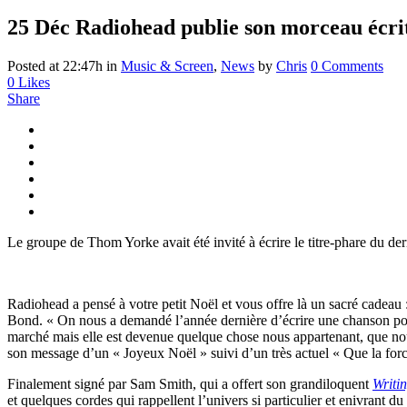
25 Déc
Radiohead publie son morceau écri
Posted at 22:47h
in
Music & Screen
,
News
by
Chris
0 Comments
0
Likes
Share
Le groupe de Thom Yorke avait été invité à écrire le titre-phare du d
Radiohead a pensé à votre petit Noël et vous offre là un sacré cadeau :
Bond. « On nous a demandé l’année dernière d’écrire une chanson pour 
marché mais elle est devenue quelque chose nous appartenant, que nou
son message d’un « Joyeux Noël » suivi d’un très actuel « Que la forc
Finalement signé par Sam Smith, qui a offert son grandiloquent
Writi
et quelques cordes qui rappellent l’univers si particulier et enivrant d