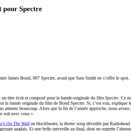
t pour Spectre
ernier James Bond, 007 Spectre, avant que Sam Smith ne s’offre le spot.
 un titre écrit et composé pour la bande-originale du film
Spectre
. Ce mo
la bande originale du film de Bond Spectre. Si, c’est vrai, explique l
s aimons beaucoup. Alors que la fin de l’année approche, nous avons p
e soit avec vous ».
ng’s On The Wall
au blockbuster, la
theme song
dévoilée par Radiohead s
u groupe anglais. Et une belle merveille au final, dont on regrette l’abse