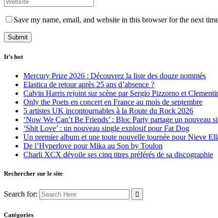
Save my name, email, and website in this browser for the next tim
It’s hot
Mercury Prize 2026 : Découvrez la liste des douze nommés
Elastica de retour après 25 ans d’absence ?
Calvin Harris rejoint sur scène par Sergio Pizzorno et Clement
Only the Poets en concert en France au mois de septembre
5 artistes UK incontournables à la Route du Rock 2026
‘Now We Can’t Be Friends’ : Bloc Party partage un nouveau sin
‘Shit Love’ : un nouveau single explosif pour Fat Dog
Un premier album et une toute nouvelle tournée pour Nieve Ell
De l’Hyperlove pour Mika au Son by Toulon
Charli XCX dévoile ses cinq titres préférés de sa discographie
Rechercher sur le site
Search for:
Catégories