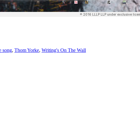
e song
,
Thom Yorke
,
Writing's On The Wall