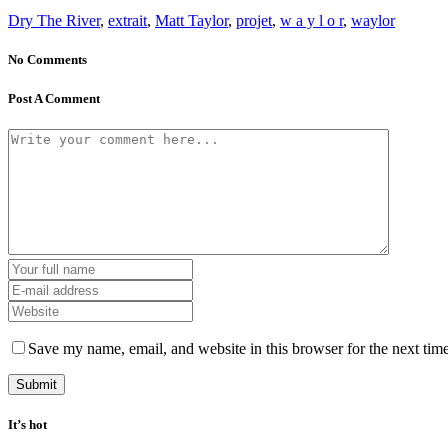
Dry The River
,
extrait
,
Matt Taylor
,
projet
,
w a y l o r
,
waylor
No Comments
Post A Comment
Save my name, email, and website in this browser for the next tim
It’s hot