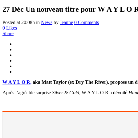
27 Déc
Un nouveau titre pour W A Y L O 
Posted at 20:08h
in
News
by
Jeanne
0 Comments
0
Likes
Share
W A Y L O R,
aka Matt Taylor (ex Dry The River), propose un de
Après l’agréable surprise
Silver & Gold
, W A Y L O R a dévoilé
Hun