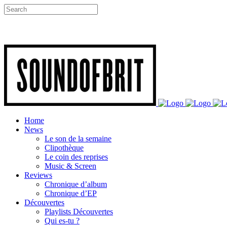
Home
News
Le son de la semaine
Clipothèque
Le coin des reprises
Music & Screen
Reviews
Chronique d’album
Chronique d’EP
Découvertes
Playlists Découvertes
Qui es-tu ?