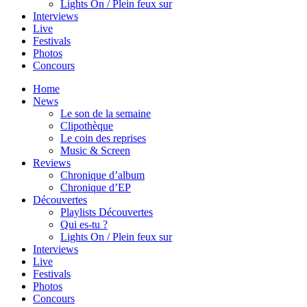
Lights On / Plein feux sur
Interviews
Live
Festivals
Photos
Concours
Home
News
Le son de la semaine
Clipothèque
Le coin des reprises
Music & Screen
Reviews
Chronique d’album
Chronique d’EP
Découvertes
Playlists Découvertes
Qui es-tu ?
Lights On / Plein feux sur
Interviews
Live
Festivals
Photos
Concours