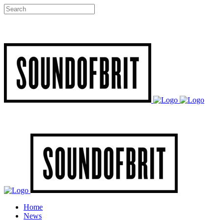
Home
News