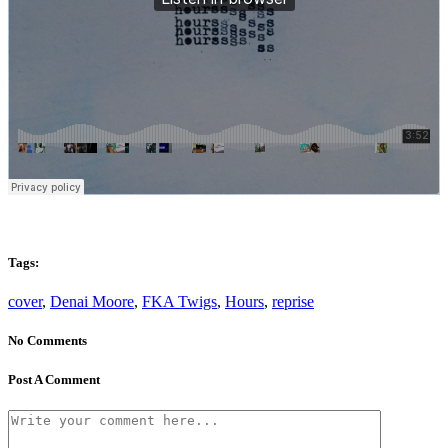
Tags:
cover
,
Denai Moore
,
FKA Twigs
,
Hours
,
reprise
No Comments
Post A Comment