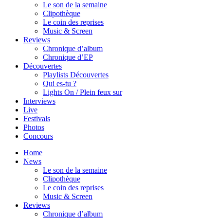
Le son de la semaine
Clipothèque
Le coin des reprises
Music & Screen
Reviews
Chronique d’album
Chronique d’EP
Découvertes
Playlists Découvertes
Qui es-tu ?
Lights On / Plein feux sur
Interviews
Live
Festivals
Photos
Concours
Home
News
Le son de la semaine
Clipothèque
Le coin des reprises
Music & Screen
Reviews
Chronique d’album