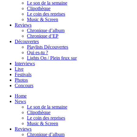
Le son de la semaine
Clipothèque
Le coin des reprises
Music & Screen
Reviews
Chronique d’album
Chronique d’EP
Découvertes
Playlists Découvertes
Qui es-tu ?
Lights On / Plein feux sur
Interviews
Live
Festivals
Photos
Concours
Home
News
Le son de la semaine
Clipothèque
Le coin des reprises
Music & Screen
Reviews
Chronique d’album