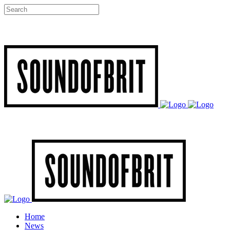
Home
News