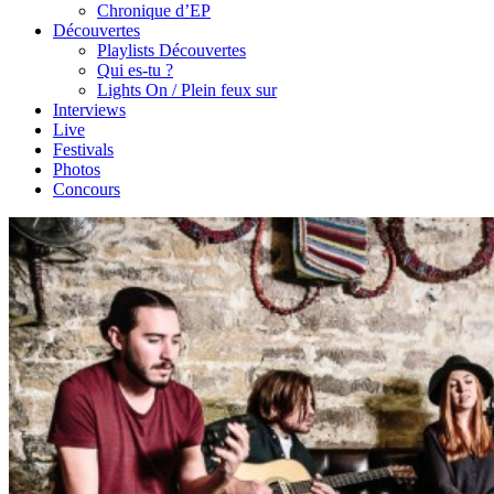
Chronique d’EP
Découvertes
Playlists Découvertes
Qui es-tu ?
Lights On / Plein feux sur
Interviews
Live
Festivals
Photos
Concours