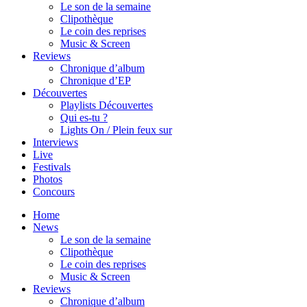
Le son de la semaine
Clipothèque
Le coin des reprises
Music & Screen
Reviews
Chronique d’album
Chronique d’EP
Découvertes
Playlists Découvertes
Qui es-tu ?
Lights On / Plein feux sur
Interviews
Live
Festivals
Photos
Concours
Home
News
Le son de la semaine
Clipothèque
Le coin des reprises
Music & Screen
Reviews
Chronique d’album