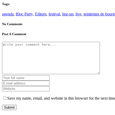
Tags:
agenda
,
Bloc Party
,
Editors
,
festival
,
line-up
,
live
,
printemps de bourg
No Comments
Post A Comment
Save my name, email, and website in this browser for the next tim