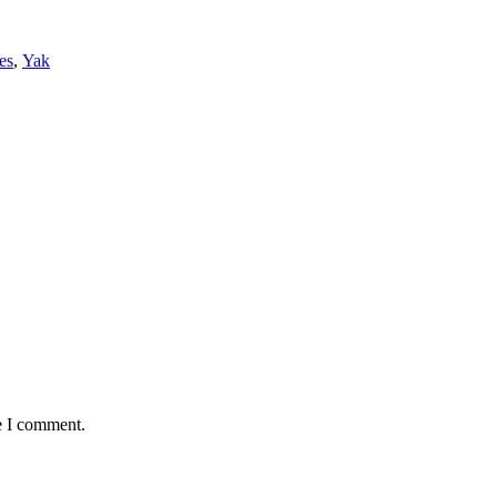
es
,
Yak
e I comment.