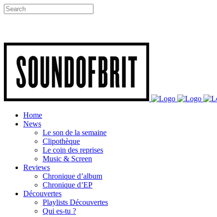
Home
News
Le son de la semaine
Clipothèque
Le coin des reprises
Music & Screen
Reviews
Chronique d’album
Chronique d’EP
Découvertes
Playlists Découvertes
Qui es-tu ?