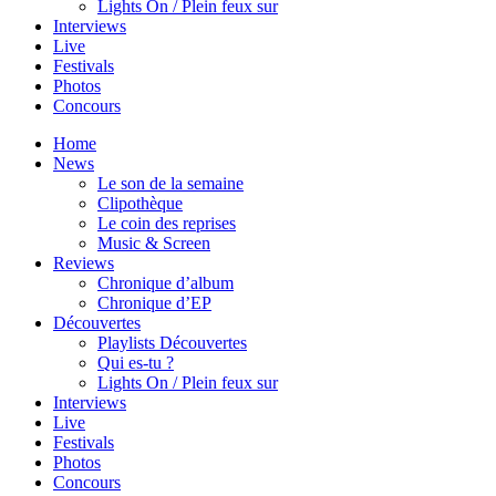
Lights On / Plein feux sur
Interviews
Live
Festivals
Photos
Concours
Home
News
Le son de la semaine
Clipothèque
Le coin des reprises
Music & Screen
Reviews
Chronique d’album
Chronique d’EP
Découvertes
Playlists Découvertes
Qui es-tu ?
Lights On / Plein feux sur
Interviews
Live
Festivals
Photos
Concours