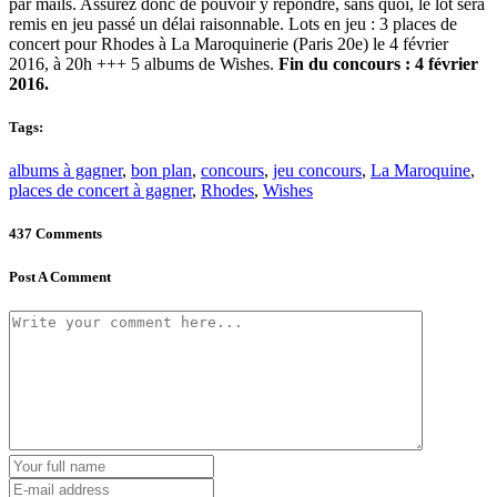
par mails. Assurez donc de pouvoir y répondre, sans quoi, le lot sera
remis en jeu passé un délai raisonnable. Lots en jeu : 3 places de
concert pour Rhodes à La Maroquinerie (Paris 20e) le 4 février
2016, à 20h +++ 5 albums de Wishes.
Fin du concours : 4 février
2016.
Tags:
albums à gagner
,
bon plan
,
concours
,
jeu concours
,
La Maroquine
,
places de concert à gagner
,
Rhodes
,
Wishes
437 Comments
Post A Comment