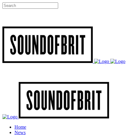
Home
News