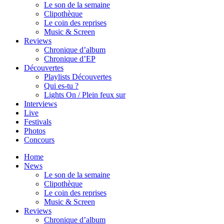
Le son de la semaine
Clipothèque
Le coin des reprises
Music & Screen
Reviews
Chronique d’album
Chronique d’EP
Découvertes
Playlists Découvertes
Qui es-tu ?
Lights On / Plein feux sur
Interviews
Live
Festivals
Photos
Concours
Home
News
Le son de la semaine
Clipothèque
Le coin des reprises
Music & Screen
Reviews
Chronique d’album