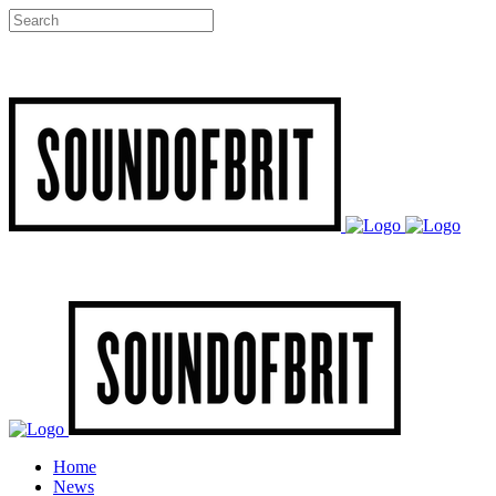
Home
News