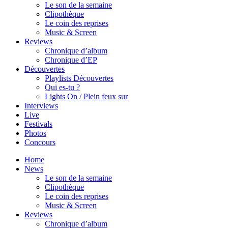
Le son de la semaine
Clipothèque
Le coin des reprises
Music & Screen
Reviews
Chronique d’album
Chronique d’EP
Découvertes
Playlists Découvertes
Qui es-tu ?
Lights On / Plein feux sur
Interviews
Live
Festivals
Photos
Concours
Home
News
Le son de la semaine
Clipothèque
Le coin des reprises
Music & Screen
Reviews
Chronique d’album