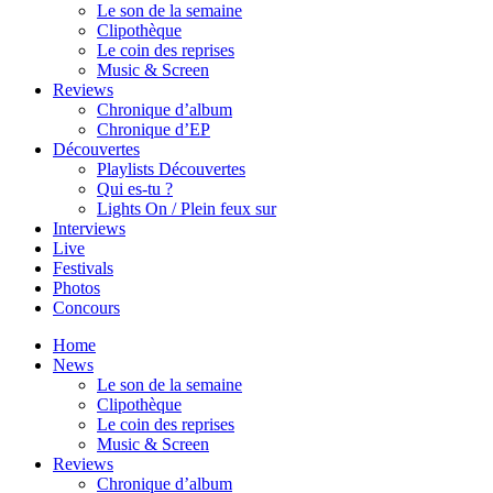
Le son de la semaine
Clipothèque
Le coin des reprises
Music & Screen
Reviews
Chronique d’album
Chronique d’EP
Découvertes
Playlists Découvertes
Qui es-tu ?
Lights On / Plein feux sur
Interviews
Live
Festivals
Photos
Concours
Home
News
Le son de la semaine
Clipothèque
Le coin des reprises
Music & Screen
Reviews
Chronique d’album