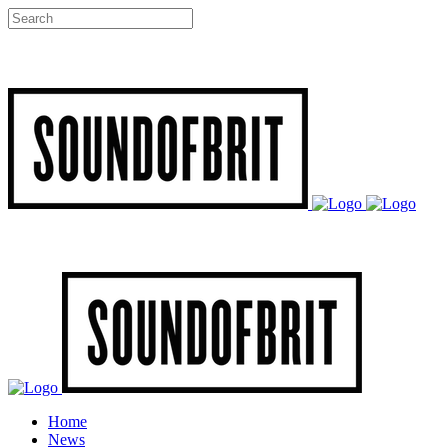
Home
News