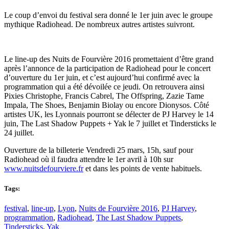
Le coup d’envoi du festival sera donné le 1er juin avec le groupe
mythique Radiohead. De nombreux autres artistes suivront.
Le line-up des Nuits de Fourvière 2016 promettaient d’être grand
après l’annonce de la participation de Radiohead pour le concert
d’ouverture du 1er juin, et c’est aujourd’hui confirmé avec la
programmation qui a été dévoilée ce jeudi. On retrouvera ainsi
Pixies Christophe, Francis Cabrel, The Offspring, Zazie Tame
Impala, The Shoes, Benjamin Biolay ou encore Dionysos. Côté
artistes UK, les Lyonnais pourront se délecter de PJ Harvey le 14
juin, The Last Shadow Puppets + Yak le 7 juillet et Tindersticks le
24 juillet.
Ouverture de la billeterie Vendredi 25 mars, 15h, sauf pour
Radiohead où il faudra attendre le 1er avril à 10h sur
www.nuitsdefourviere.fr
et dans les points de vente habituels.
Tags:
festival
,
line-up
,
Lyon
,
Nuits de Fourvière 2016
,
PJ Harvey
,
programmation
,
Radiohead
,
The Last Shadow Puppets
,
Tindersticks
,
Yak