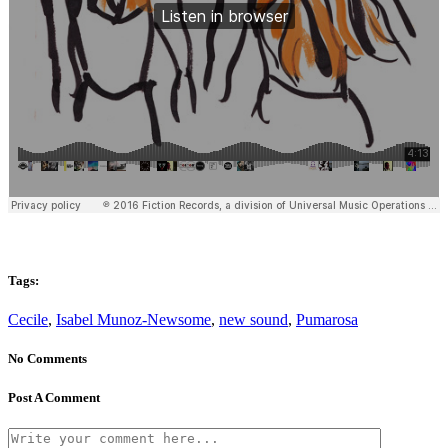
Tags:
Cecile
,
Isabel Munoz-Newsome
,
new sound
,
Pumarosa
No Comments
Post A Comment