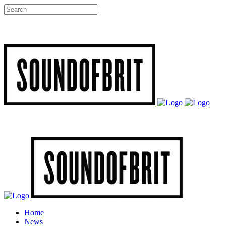
Home
News