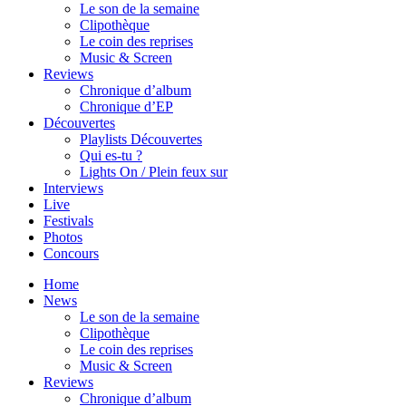
Le son de la semaine
Clipothèque
Le coin des reprises
Music & Screen
Reviews
Chronique d’album
Chronique d’EP
Découvertes
Playlists Découvertes
Qui es-tu ?
Lights On / Plein feux sur
Interviews
Live
Festivals
Photos
Concours
Home
News
Le son de la semaine
Clipothèque
Le coin des reprises
Music & Screen
Reviews
Chronique d’album