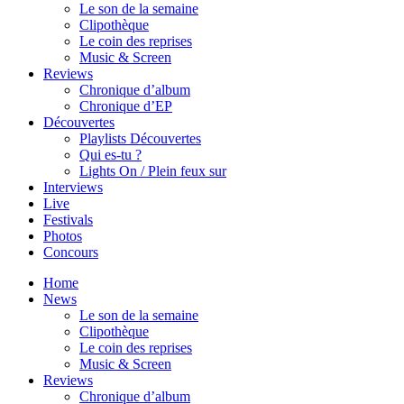
Le son de la semaine
Clipothèque
Le coin des reprises
Music & Screen
Reviews
Chronique d’album
Chronique d’EP
Découvertes
Playlists Découvertes
Qui es-tu ?
Lights On / Plein feux sur
Interviews
Live
Festivals
Photos
Concours
Home
News
Le son de la semaine
Clipothèque
Le coin des reprises
Music & Screen
Reviews
Chronique d’album