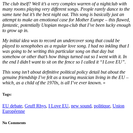
The club itself? Well it’s a very complex warren of a nightclub with
many rooms playing very different songs. People rarely dance to the
same tune but it’s the best night out. This song is basically just an
attempt to make an emotional case for Mother Europe – this flawed,
fantastic, potentially Utopian mega-club that I’ve been lucky enough
to grow up in.
My initial idea was to record an undercover song that could be
played to xenophobes as a regular love song. I had no inkling that I
was going to be writing this particular song on that day but
somehow or other that’s how things turned out so I went with it. In
the end I didn’t want to sit on the fence so I called it “I Love EU”.
This song isn’t about definitive political policy detail but about the
genuine friendship I’ve felt as a touring musician living in the EU –
which, as a child of the 1970s, is all I’ve ever known
. »
Tags:
EU debate
,
Gruff Rhys
,
I Love EU
,
new sound
,
politique
,
Union
Européenne
No Comments