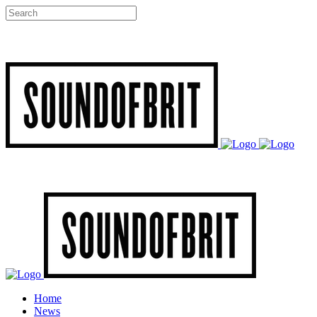
Home
News