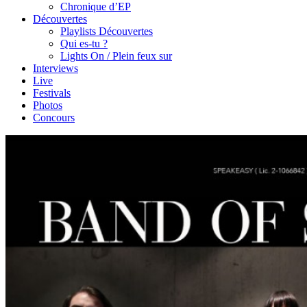
Chronique d’EP
Découvertes
Playlists Découvertes
Qui es-tu ?
Lights On / Plein feux sur
Interviews
Live
Festivals
Photos
Concours