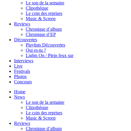
Le son de la semaine
Clipothèque
Le coin des reprises
Music & Screen
Reviews
Chronique d’album
Chronique d’EP
Découvertes
Playlists Découvertes
Qui es-tu ?
Lights On / Plein feux sur
Interviews
Live
Festivals
Photos
Concours
Home
News
Le son de la semaine
Clipothèque
Le coin des reprises
Music & Screen
Reviews
Chronique d’album