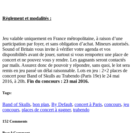
Règlement et modalités :
Jeu valable uniquement en France métropolitaine, à raison d’une
participation par foyer, et sans obligation d’achat. Mineurs autorisés.
Sound of Britain vous invite à vérifier votre agenda et vos
disponibilités avant de jouer, surtout si vous remportez une place de
concert et ne pouvez vous y rendre. Les gagnants seront contactés
par mails. Assurez donc de pouvoir y répondre, sans quoi, le lot sera
remis en jeu passé un délai raisonnable. Lots en jeu : 2×2 places de
concert pour Band of Skulls au Trabendo (Paris 19e) le 24 mai
2016, à 20h.
Fin du concours : 23 mai 2016.
Tags:
Band of Skulls
,
bon plan
,
By Default
,
concert à Paris
,
concours
,
jeu
concours
,
places de concert à gagner
,
trabendo
152 Comments
Post A Comment