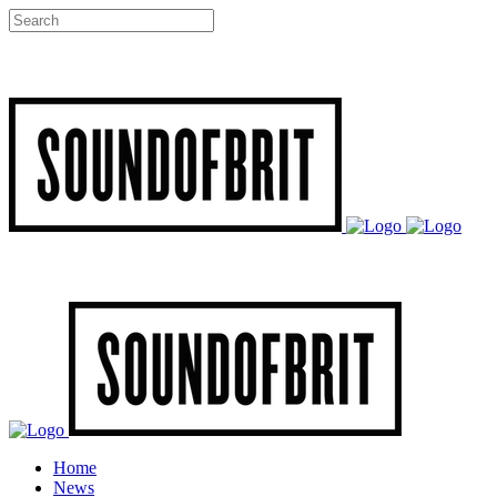
Home
News