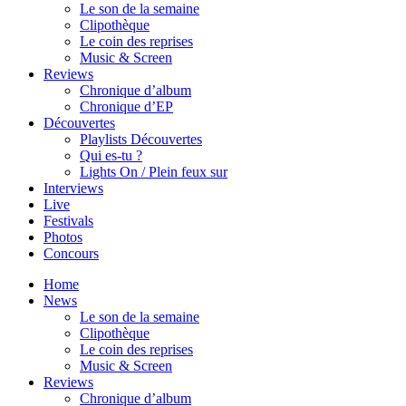
Le son de la semaine
Clipothèque
Le coin des reprises
Music & Screen
Reviews
Chronique d’album
Chronique d’EP
Découvertes
Playlists Découvertes
Qui es-tu ?
Lights On / Plein feux sur
Interviews
Live
Festivals
Photos
Concours
Home
News
Le son de la semaine
Clipothèque
Le coin des reprises
Music & Screen
Reviews
Chronique d’album