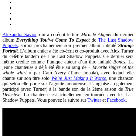
Alexandra Savior
, qui a co-écrit le titre
Miracle Aligner
du dernier
album
Everything You’ve Come To Expect
de
The Last Shadow
Puppets
, sortira prochainement son premier album intitulé
Stran
ge
Portrait
. L’album entier a été co-écrit et co-produit avec Alex Turner
du célèbre tandem de The Last Shadow Puppets. Ce dernier sera
même crédité comme l’unique auteur d’un titre intitulé
Bones
. La
jeune chanteuse a déjà été élue au rang de «
favorite singer of the
whole whirl
» par Cam Avery (Tame Impala), avec lequel elle
chante sur son titre solo
We’re Just Making It Worse
,
une chanson
qui selon elle porte sur l’agonie amoureuse.
L’anglaise
a également
participé (avec Turner) à la bande son de la 2ème saison de
True
Detective
. La chanteuse est actuellement en tournée avec les Last
Shadow Puppets. Vous pouvez la suivre sur
Twitter
et
Facebook
.