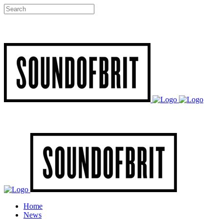
Home
News