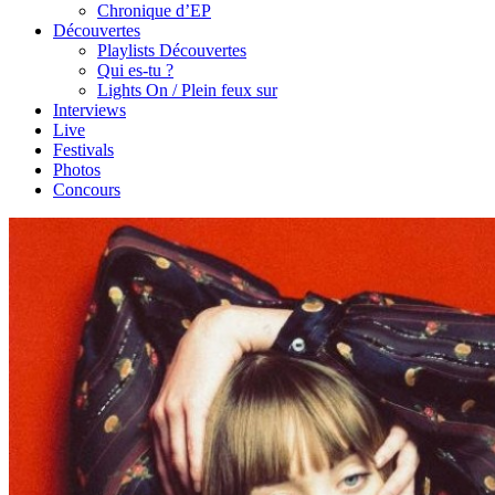
Chronique d’EP
Découvertes
Playlists Découvertes
Qui es-tu ?
Lights On / Plein feux sur
Interviews
Live
Festivals
Photos
Concours