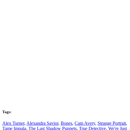
Tags:
Alex Turner
,
Alexandra Savior
,
Bones
,
Cam Avery
,
Strange Portrait
,
Tame Impala
,
The Last Shadow Puppets
,
True Detective
,
We're Just