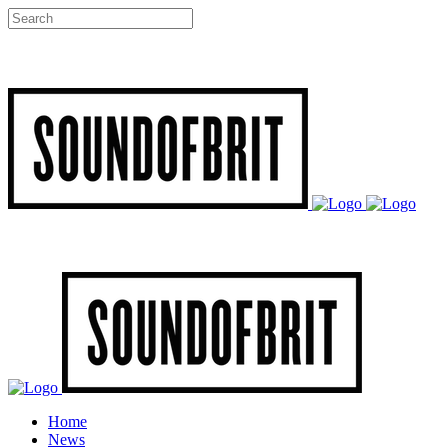
Home
News