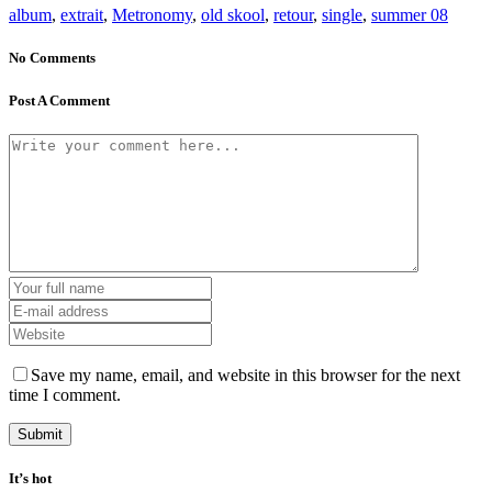
album
,
extrait
,
Metronomy
,
old skool
,
retour
,
single
,
summer 08
No Comments
Post A Comment
Save my name, email, and website in this browser for the next
time I comment.
It’s hot