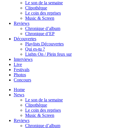
Le son de la semaine
Clipothèque
Le coin des reprises
Music & Screen
Reviews
Chronique d’album
Chronique d’EP
Découvertes
Playlists Découvertes
Qui es-tu ?
Lights On / Plein feux sur
Interviews
Live
Festivals
Photos
Concours
Home
News
Le son de la semaine
Clipothèque
Le coin des reprises
Music & Screen
Reviews
Chronique d’album