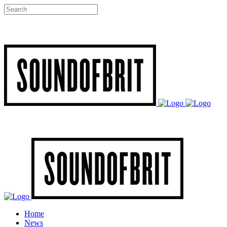
Home
News