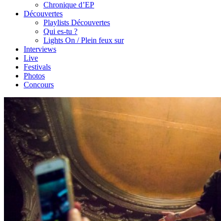
Chronique d’EP
Découvertes
Playlists Découvertes
Qui es-tu ?
Lights On / Plein feux sur
Interviews
Live
Festivals
Photos
Concours