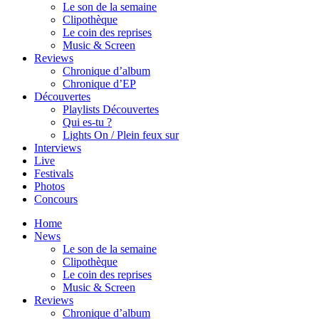
Le son de la semaine
Clipothèque
Le coin des reprises
Music & Screen
Reviews
Chronique d’album
Chronique d’EP
Découvertes
Playlists Découvertes
Qui es-tu ?
Lights On / Plein feux sur
Interviews
Live
Festivals
Photos
Concours
Home
News
Le son de la semaine
Clipothèque
Le coin des reprises
Music & Screen
Reviews
Chronique d’album