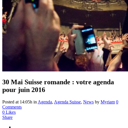
30 Mai
Suisse romande : votre agenda
pour juin 2016
Posted at 14:05h
in
Agenda
,
Agenda Suisse
,
News
by
Myriam
0
Comments
0
Likes
Share