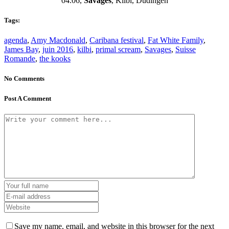
04.06,
Savages
, Kilbi, Düdingen
Tags:
agenda
,
Amy Macdonald
,
Caribana festival
,
Fat White Family
,
James Bay
,
juin 2016
,
kilbi
,
primal scream
,
Savages
,
Suisse
Romande
,
the kooks
No Comments
Post A Comment
Save my name, email, and website in this browser for the next