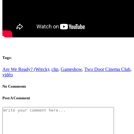
Tags:
Are We Ready? (Wreck)
,
clip
,
Gameshow
,
Two Door Cinema Club
,
vidéo
No Comments
Post A Comment