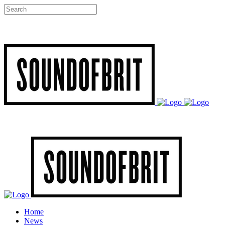
Home
News