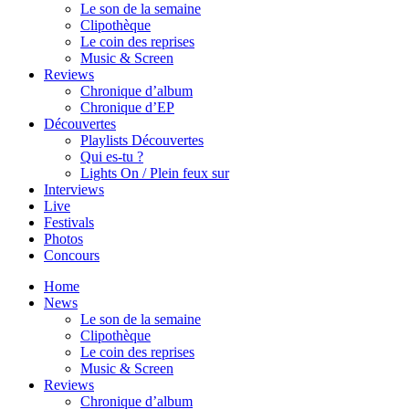
Le son de la semaine
Clipothèque
Le coin des reprises
Music & Screen
Reviews
Chronique d’album
Chronique d’EP
Découvertes
Playlists Découvertes
Qui es-tu ?
Lights On / Plein feux sur
Interviews
Live
Festivals
Photos
Concours
Home
News
Le son de la semaine
Clipothèque
Le coin des reprises
Music & Screen
Reviews
Chronique d’album