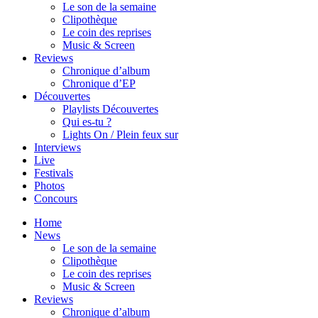
Le son de la semaine
Clipothèque
Le coin des reprises
Music & Screen
Reviews
Chronique d’album
Chronique d’EP
Découvertes
Playlists Découvertes
Qui es-tu ?
Lights On / Plein feux sur
Interviews
Live
Festivals
Photos
Concours
Home
News
Le son de la semaine
Clipothèque
Le coin des reprises
Music & Screen
Reviews
Chronique d’album