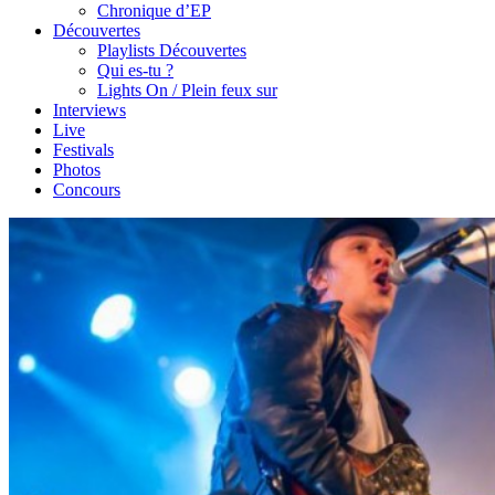
Chronique d’EP
Découvertes
Playlists Découvertes
Qui es-tu ?
Lights On / Plein feux sur
Interviews
Live
Festivals
Photos
Concours