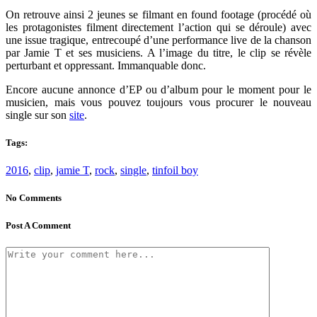
On retrouve ainsi 2 jeunes se filmant en found footage (procédé où
les protagonistes filment directement l’action qui se déroule) avec
une issue tragique, entrecoupé d’une performance live de la chanson
par Jamie T et ses musiciens. A l’image du titre, le clip se révèle
perturbant et oppressant. Immanquable donc.
Encore aucune annonce d’EP ou d’album pour le moment pour le
musicien, mais vous pouvez toujours vous procurer le nouveau
single sur son
site
.
Tags:
2016
,
clip
,
jamie T
,
rock
,
single
,
tinfoil boy
No Comments
Post A Comment