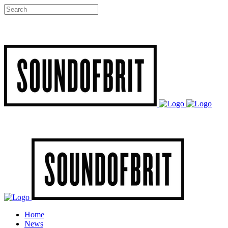
Home
News