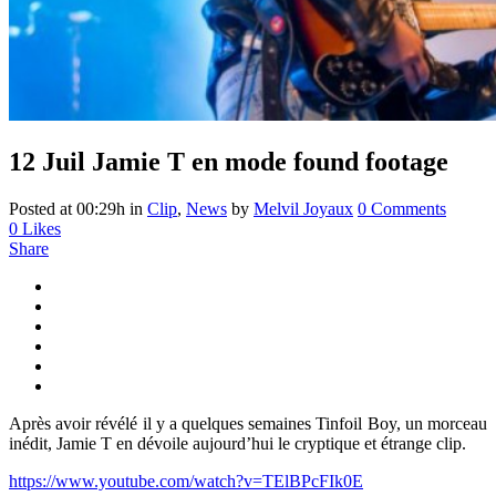
12 Juil
Jamie T en mode found footage
Posted at 00:29h
in
Clip
,
News
by
Melvil Joyaux
0 Comments
0
Likes
Share
Après avoir révélé il y a quelques semaines Tinfoil Boy, un morceau
inédit, Jamie T en dévoile aujourd’hui le cryptique et étrange clip.
https://www.youtube.com/watch?v=TElBPcFIk0E