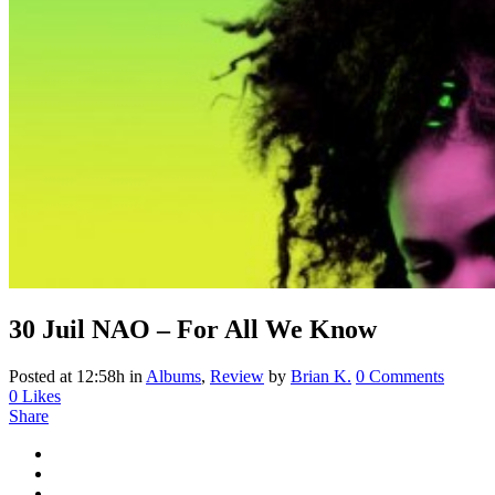
30 Juil
NAO – For All We Know
Posted at 12:58h
in
Albums
,
Review
by
Brian K.
0 Comments
0
Likes
Share