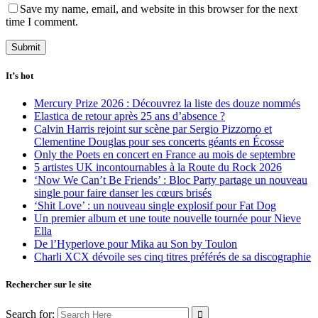
Save my name, email, and website in this browser for the next
time I comment.
It’s hot
Mercury Prize 2026 : Découvrez la liste des douze nommés
Elastica de retour après 25 ans d’absence ?
Calvin Harris rejoint sur scène par Sergio Pizzorno et
Clementine Douglas pour ses concerts géants en Écosse
Only the Poets en concert en France au mois de septembre
5 artistes UK incontournables à la Route du Rock 2026
‘Now We Can’t Be Friends’ : Bloc Party partage un nouveau
single pour faire danser les cœurs brisés
‘Shit Love’ : un nouveau single explosif pour Fat Dog
Un premier album et une toute nouvelle tournée pour Nieve
Ella
De l’Hyperlove pour Mika au Son by Toulon
Charli XCX dévoile ses cinq titres préférés de sa discographie
Rechercher sur le site
Search for: