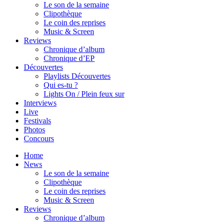
Le son de la semaine
Clipothèque
Le coin des reprises
Music & Screen
Reviews
Chronique d’album
Chronique d’EP
Découvertes
Playlists Découvertes
Qui es-tu ?
Lights On / Plein feux sur
Interviews
Live
Festivals
Photos
Concours
Home
News
Le son de la semaine
Clipothèque
Le coin des reprises
Music & Screen
Reviews
Chronique d’album