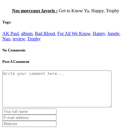
Nos morceaux favoris :
Get to Know Ya, Happy, Trophy
Tags:
AK Paul
,
album
,
Bad Blood
,
For All We Know
,
Happy
,
Jungle
,
Nao
,
review
,
Trophy
No Comments
Post A Comment