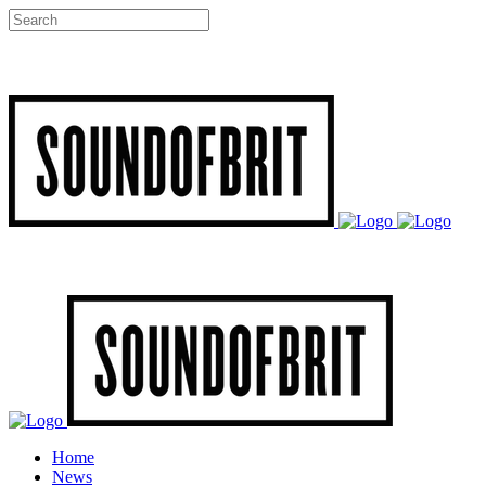
Home
News