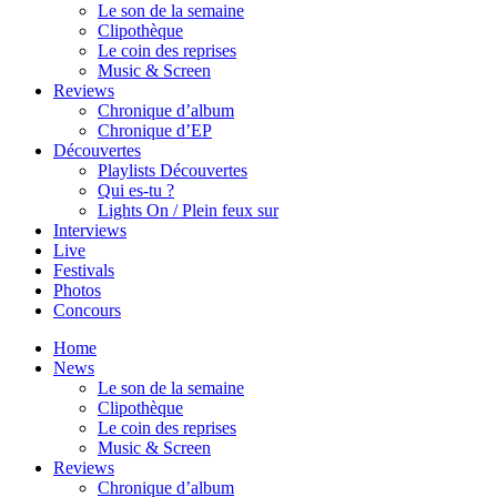
Le son de la semaine
Clipothèque
Le coin des reprises
Music & Screen
Reviews
Chronique d’album
Chronique d’EP
Découvertes
Playlists Découvertes
Qui es-tu ?
Lights On / Plein feux sur
Interviews
Live
Festivals
Photos
Concours
Home
News
Le son de la semaine
Clipothèque
Le coin des reprises
Music & Screen
Reviews
Chronique d’album