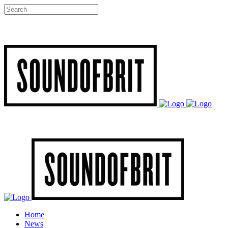
Home
News