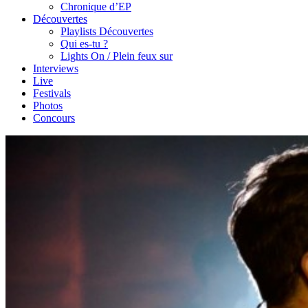
Chronique d’EP
Découvertes
Playlists Découvertes
Qui es-tu ?
Lights On / Plein feux sur
Interviews
Live
Festivals
Photos
Concours