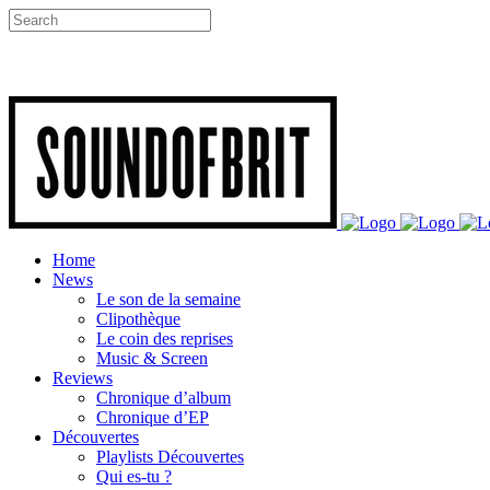
Home
News
Le son de la semaine
Clipothèque
Le coin des reprises
Music & Screen
Reviews
Chronique d’album
Chronique d’EP
Découvertes
Playlists Découvertes
Qui es-tu ?