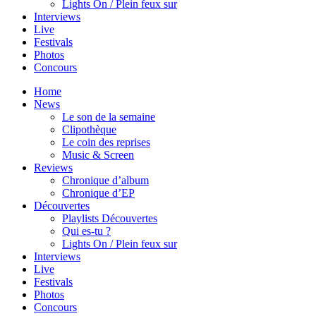
Lights On / Plein feux sur
Interviews
Live
Festivals
Photos
Concours
Home
News
Le son de la semaine
Clipothèque
Le coin des reprises
Music & Screen
Reviews
Chronique d’album
Chronique d’EP
Découvertes
Playlists Découvertes
Qui es-tu ?
Lights On / Plein feux sur
Interviews
Live
Festivals
Photos
Concours