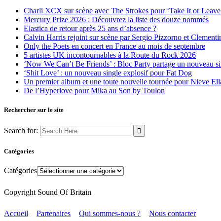
Charli XCX sur scène avec The Strokes pour ‘Take It or Leave 
Mercury Prize 2026 : Découvrez la liste des douze nommés
Elastica de retour après 25 ans d’absence ?
Calvin Harris rejoint sur scène par Sergio Pizzorno et Clement
Only the Poets en concert en France au mois de septembre
5 artistes UK incontournables à la Route du Rock 2026
‘Now We Can’t Be Friends’ : Bloc Party partage un nouveau sin
‘Shit Love’ : un nouveau single explosif pour Fat Dog
Un premier album et une toute nouvelle tournée pour Nieve Ell
De l’Hyperlove pour Mika au Son by Toulon
Rechercher sur le site
Search for:
Catégories
Catégories
Copyright Sound Of Britain
Accueil
Partenaires
Qui sommes-nous ?
Nous contacter