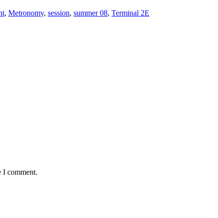
nt
,
Metronomy
,
session
,
summer 08
,
Terminal 2E
e I comment.