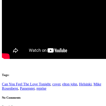
Tags:
Can You Feel The Love Tonight
,
cover
,
elton john
,
Helsinki
,
Mike
Rosenberg
,
Passenger
,
reprise
No Comments