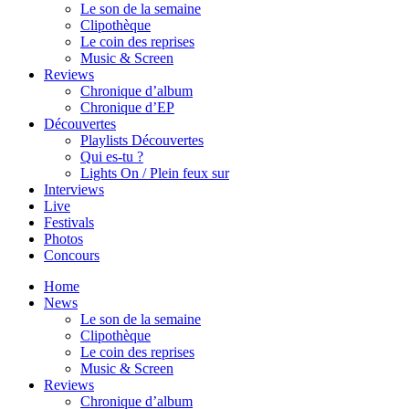
Le son de la semaine
Clipothèque
Le coin des reprises
Music & Screen
Reviews
Chronique d’album
Chronique d’EP
Découvertes
Playlists Découvertes
Qui es-tu ?
Lights On / Plein feux sur
Interviews
Live
Festivals
Photos
Concours
Home
News
Le son de la semaine
Clipothèque
Le coin des reprises
Music & Screen
Reviews
Chronique d’album