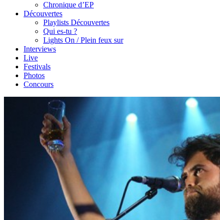
Chronique d’EP
Découvertes
Playlists Découvertes
Qui es-tu ?
Lights On / Plein feux sur
Interviews
Live
Festivals
Photos
Concours