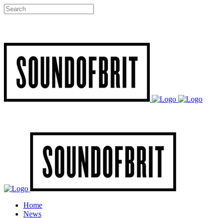
Home
News