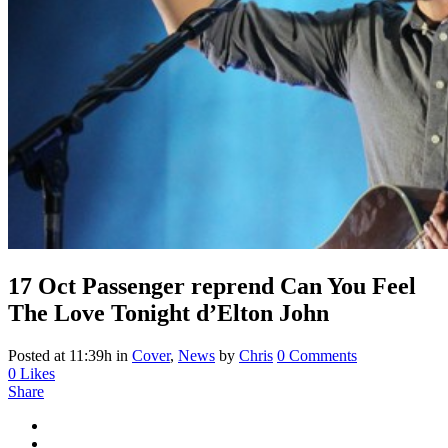
17 Oct
Passenger reprend Can You Feel
The Love Tonight d’Elton John
Posted at 11:39h
in
Cover
,
News
by
Chris
0 Comments
0
Likes
Share