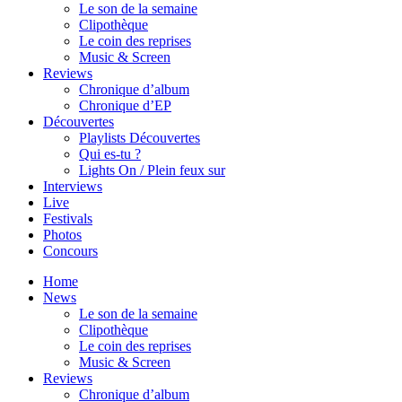
Le son de la semaine
Clipothèque
Le coin des reprises
Music & Screen
Reviews
Chronique d’album
Chronique d’EP
Découvertes
Playlists Découvertes
Qui es-tu ?
Lights On / Plein feux sur
Interviews
Live
Festivals
Photos
Concours
Home
News
Le son de la semaine
Clipothèque
Le coin des reprises
Music & Screen
Reviews
Chronique d’album