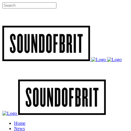
Home
News