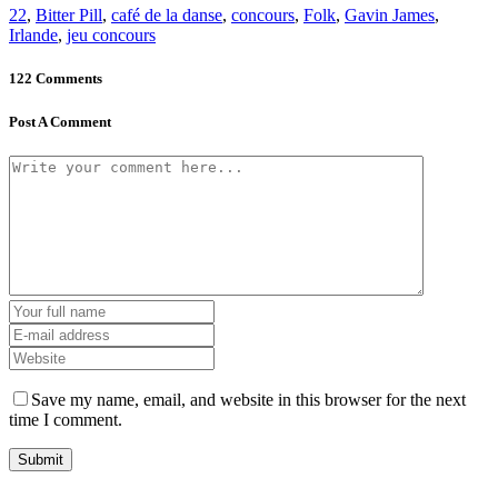
22
,
Bitter Pill
,
café de la danse
,
concours
,
Folk
,
Gavin James
,
Irlande
,
jeu concours
122 Comments
Post A Comment
Save my name, email, and website in this browser for the next
time I comment.