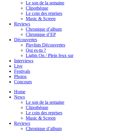
Le son de la semaine
Clipothèque
Le coin des reprises
Music & Screen
Reviews
Chronique d’album
Chronique d’EP
Découvertes
Playlists Découvertes
Qui es-tu ?
Lights On / Plein feux sur
Interviews
Live
Festivals
Photos
Concours
Home
News
Le son de la semaine
Clipothèque
Le coin des reprises
Music & Screen
Reviews
Chronique d’album