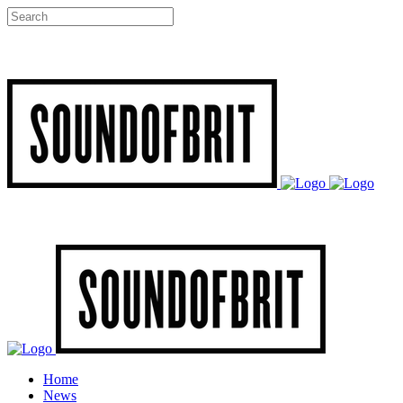
Home
News