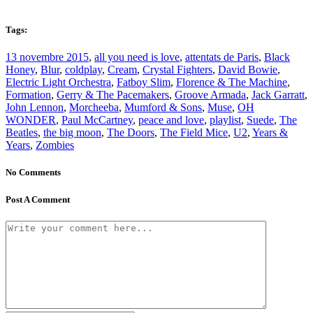
Tags:
13 novembre 2015
,
all you need is love
,
attentats de Paris
,
Black
Honey
,
Blur
,
coldplay
,
Cream
,
Crystal Fighters
,
David Bowie
,
Electric Light Orchestra
,
Fatboy Slim
,
Florence & The Machine
,
Formation
,
Gerry & The Pacemakers
,
Groove Armada
,
Jack Garratt
,
John Lennon
,
Morcheeba
,
Mumford & Sons
,
Muse
,
OH
WONDER
,
Paul McCartney
,
peace and love
,
playlist
,
Suede
,
The
Beatles
,
the big moon
,
The Doors
,
The Field Mice
,
U2
,
Years &
Years
,
Zombies
No Comments
Post A Comment