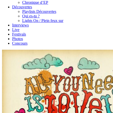
Chronique d’EP
Découvertes
Playlists Découvertes
Qui es-tu ?
Lights On / Plein feux sur
Interviews
Live
Festivals
Photos
Concours