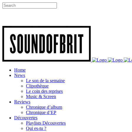
Home
News
Le son de la semaine
Clipothèque
Le coin des reprises
Music & Screen
Reviews
Chronique d’album
Chronique d’EP
Découvertes
Playlists Découvertes
Qui es-tu ?