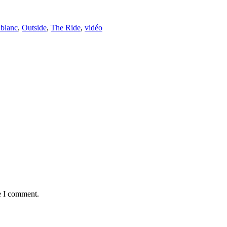
 blanc
,
Outside
,
The Ride
,
vidéo
e I comment.