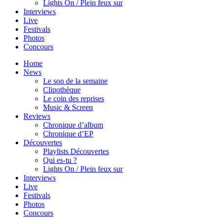
Lights On / Plein feux sur
Interviews
Live
Festivals
Photos
Concours
Home
News
Le son de la semaine
Clipothèque
Le coin des reprises
Music & Screen
Reviews
Chronique d’album
Chronique d’EP
Découvertes
Playlists Découvertes
Qui es-tu ?
Lights On / Plein feux sur
Interviews
Live
Festivals
Photos
Concours