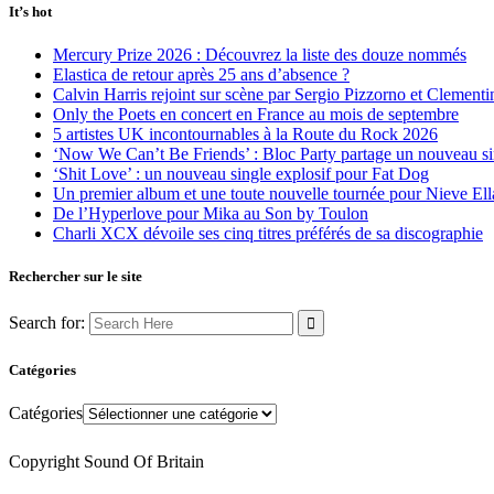
It’s hot
Mercury Prize 2026 : Découvrez la liste des douze nommés
Elastica de retour après 25 ans d’absence ?
Calvin Harris rejoint sur scène par Sergio Pizzorno et Clement
Only the Poets en concert en France au mois de septembre
5 artistes UK incontournables à la Route du Rock 2026
‘Now We Can’t Be Friends’ : Bloc Party partage un nouveau sin
‘Shit Love’ : un nouveau single explosif pour Fat Dog
Un premier album et une toute nouvelle tournée pour Nieve Ell
De l’Hyperlove pour Mika au Son by Toulon
Charli XCX dévoile ses cinq titres préférés de sa discographie
Rechercher sur le site
Search for:
Catégories
Catégories
Copyright Sound Of Britain