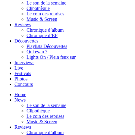
Le son de la semaine
Clipothèque
Le coin des reprises
Music & Screen
Reviews
Chronique d’album
Chronique d’EP
Découvertes
Playlists Découvertes
Qui es-tu ?
Lights On / Plein feux sur
Interviews
Live
Festivals
Photos
Concours
Home
News
Le son de la semaine
Clipothèque
Le coin des reprises
Music & Screen
Reviews
Chronique d’album