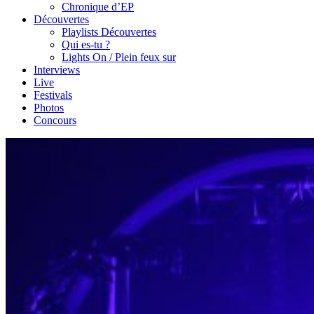
Chronique d’EP
Découvertes
Playlists Découvertes
Qui es-tu ?
Lights On / Plein feux sur
Interviews
Live
Festivals
Photos
Concours