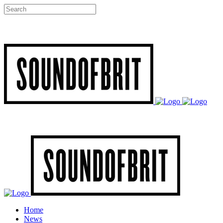
Home
News