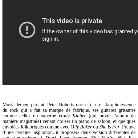
Musicalement parlant, Peter Doherty croise à la fois la quintessence
du rock qui a fait sa marque de fabrique, ses guitares grisantes
comme celles du superbe
Holly Kibber
(qui ouvre l’album de
manière magistrale) venant croiser un piano de saloon, et quelques
envolées folkloriques comme avec
Oily Boker
ou
She Is Far
. Preuve
d’une certaine inspiration, il proposera deux version différentes de
son single-phare,
I Don’t Love Anyone (But You’re Not Just