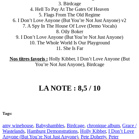
3. Birdcage
4. Hell To Pay At The Gates Of Heaven
5. Flags From The Old Regime
6. I Don’t Love Anyone (But You’re Not Just Anyone) v2
7. A Spy In The House Of Love (Demo Vocals)
8. Oily Boker
9. I Don’t Love Anyone (But You’re Not Just Anyone)
10. The Whole World Is Our Playground
11. She Is Far
Nos titres favoris :
Holly Kibber, I Don’t Love Anyone (But
You’re Not Just Anyone), Birdcage
LA NOTE : 8,5 / 10
Tags:
amy winehouse
,
Babyshambles
,
Birdcage
,
chronique album
,
Grace /
Wastelands
,
Hamburg Demonstrations
,
Holly Kibber
,
I Don’t Love
Anyone (But You’re Not Just Anyone)
,
Pete Doherty
,
Peter