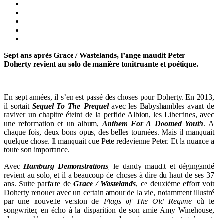
Sept ans après Grace / Wastelands, l’ange maudit Peter
Doherty revient au solo de manière tonitruante et poétique.
En sept années, il s’en est passé des choses pour Doherty. En 2013,
il sortait
Sequel To The Prequel
avec les Babyshambles avant de
raviver un chapitre éteint de la perfide Albion, les Libertines, avec
une reformation et un album,
Anthem For A Doomed Youth
. A
chaque fois, deux bons opus, des belles tournées. Mais il manquait
quelque chose. Il manquait que Pete redevienne Peter. Et la nuance a
toute son importance.
Avec
Hamburg Demonstrations
, le dandy maudit et dégingandé
revient au solo, et il a beaucoup de choses à dire du haut de ses 37
ans. Suite parfaite de
Grace / Wastelands
, ce deuxième effort voit
Doherty renouer avec un certain amour de la vie, notamment illustré
par une nouvelle version de
Flags of The Old Regime
où le
songwriter, en écho à la disparition de son amie Amy Winehouse,