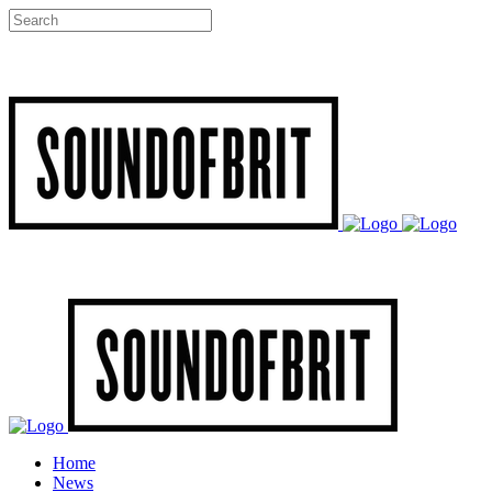
Home
News