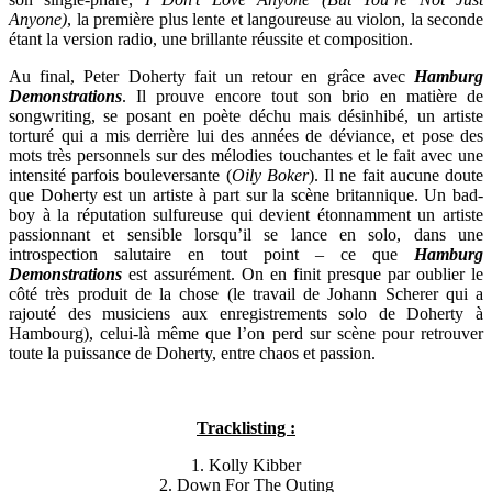
Anyone)
, la première plus lente et langoureuse au violon, la seconde
étant la version radio, une brillante réussite et composition.
Au final, Peter Doherty fait un retour en grâce avec
Hamburg
Demonstrations
. Il prouve encore tout son brio en matière de
songwriting, se posant en poète déchu mais désinhibé, un artiste
torturé qui a mis derrière lui des années de déviance, et pose des
mots très personnels sur des mélodies touchantes et le fait avec une
intensité parfois bouleversante (
Oily Boker
). Il ne fait aucune doute
que Doherty est un artiste à part sur la scène britannique. Un bad-
boy à la réputation sulfureuse qui devient étonnamment un artiste
passionnant et sensible lorsqu’il se lance en solo, dans une
introspection salutaire en tout point – ce que
Hamburg
Demonstrations
est assurément. On en finit presque par oublier le
côté très produit de la chose (le travail de Johann Scherer qui a
rajouté des musiciens aux enregistrements solo de Doherty à
Hambourg), celui-là même que l’on perd sur scène pour retrouver
toute la puissance de Doherty, entre chaos et passion.
Tracklisting :
1. Kolly Kibber
2. Down For The Outing