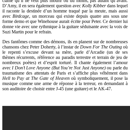
clame qu’il ne veut plus mourir ou du moins, pas autant qu’avant.
D’Amy, il en sera également question avec
Kolly Kibber
dans lequel
il raconte la destinée d’un homme traqué par la meute, mais aussi
avec
Birdcage
, un morceau qui existe depuis quatre ans sous une
forme demo et que Winehouse aurait écrite pour Peter. Ce dernier lui
donne vie avec une rythmique à la guitare séduisante avec la voix de
Suzi Martin pour le refrain.
Des fantômes comme des démons, ils en planent sur de nombreuses
chansons chez Peter Doherty, à l’instar de
Down For The Outing
où
le repenti s’excuse devant sa mère, parle d’Arcadie (un de ses
thèmes récurrents, référence au paradis terrestre et terrain de jeu de
nombreux poètes) et d’esprit torturé. Il chante également l’amour
avec
I Don’t Love Anyone (But You’re Not Just Anyone)
ou parle du
traumatisme des attentats de Paris et s’affiche plus véhément dans
Hell to Pay at The Gate of Heaven
où symboliquement, il pose la
musique comme une arme de réponse à la terreur, en demandant à
son auditoire de choisir entre J-45 (une guitare) et le AK-47.