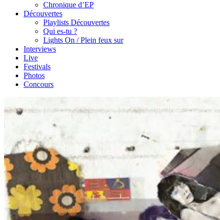
Chronique d’EP
Découvertes
Playlists Découvertes
Qui es-tu ?
Lights On / Plein feux sur
Interviews
Live
Festivals
Photos
Concours