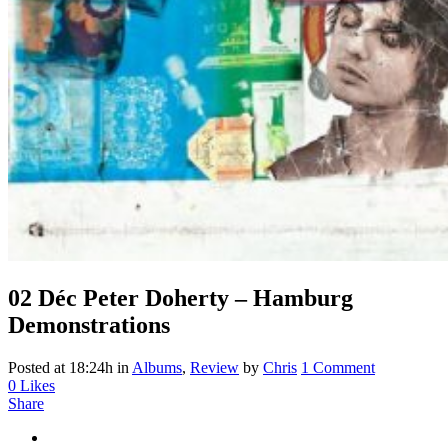
02 Déc
Peter Doherty – Hamburg
Demonstrations
Posted at 18:24h
in
Albums
,
Review
by
Chris
1 Comment
0
Likes
Share