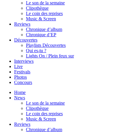
Le son de la semaine
Clipothèque
Le coin des reprises
Music & Screen
Reviews
Chronique d’album
Chronique d’EP
Découvertes
Playlists Découvertes
Qui es-tu ?
Lights On / Plein feux sur
Interviews
Live
Festivals
Photos
Concours
Home
News
Le son de la semaine
Clipothèque
Le coin des reprises
Music & Screen
Reviews
Chronique d’album