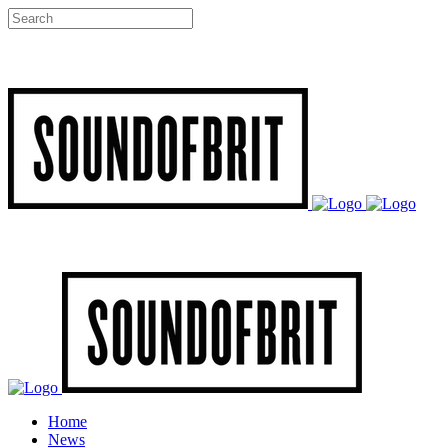
Home
News