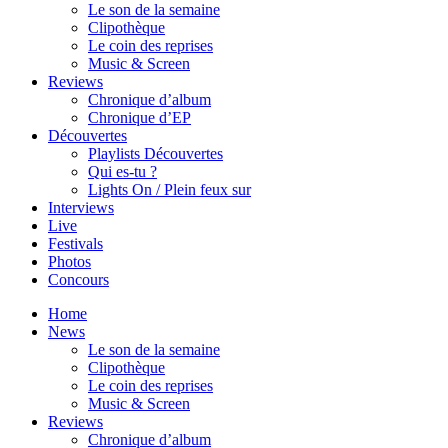
Le son de la semaine
Clipothèque
Le coin des reprises
Music & Screen
Reviews
Chronique d’album
Chronique d’EP
Découvertes
Playlists Découvertes
Qui es-tu ?
Lights On / Plein feux sur
Interviews
Live
Festivals
Photos
Concours
Home
News
Le son de la semaine
Clipothèque
Le coin des reprises
Music & Screen
Reviews
Chronique d’album