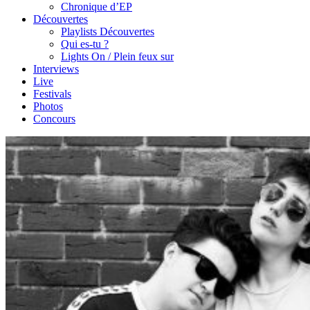
Chronique d’EP
Découvertes
Playlists Découvertes
Qui es-tu ?
Lights On / Plein feux sur
Interviews
Live
Festivals
Photos
Concours