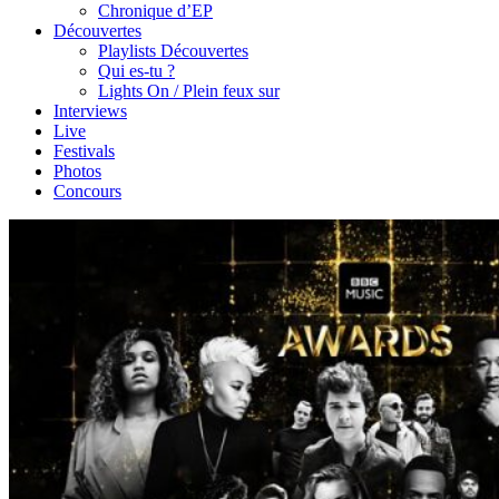
Chronique d’EP
Découvertes
Playlists Découvertes
Qui es-tu ?
Lights On / Plein feux sur
Interviews
Live
Festivals
Photos
Concours