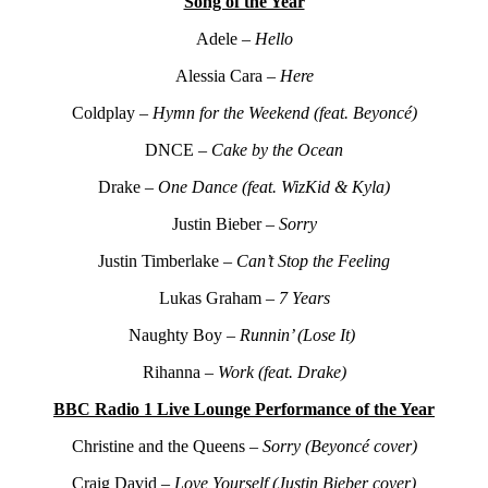
Song of the Year
Adele –
Hello
Alessia Cara –
Here
Coldplay –
Hymn for the Weekend (feat. Beyoncé)
DNCE –
Cake by the Ocean
Drake –
One Dance (feat. WizKid & Kyla)
Justin Bieber –
Sorry
Justin Timberlake –
Can’t Stop the Feeling
Lukas Graham –
7 Years
Naughty Boy –
Runnin’ (Lose It)
Rihanna –
Work (feat. Drake)
BBC Radio 1 Live Lounge Performance of the Year
Christine and the Queens –
Sorry (Beyoncé cover)
Craig David –
Love Yourself (Justin Bieber cover)