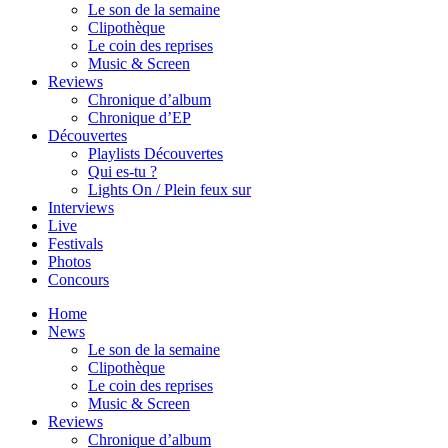
Le son de la semaine
Clipothèque
Le coin des reprises
Music & Screen
Reviews
Chronique d’album
Chronique d’EP
Découvertes
Playlists Découvertes
Qui es-tu ?
Lights On / Plein feux sur
Interviews
Live
Festivals
Photos
Concours
Home
News
Le son de la semaine
Clipothèque
Le coin des reprises
Music & Screen
Reviews
Chronique d’album