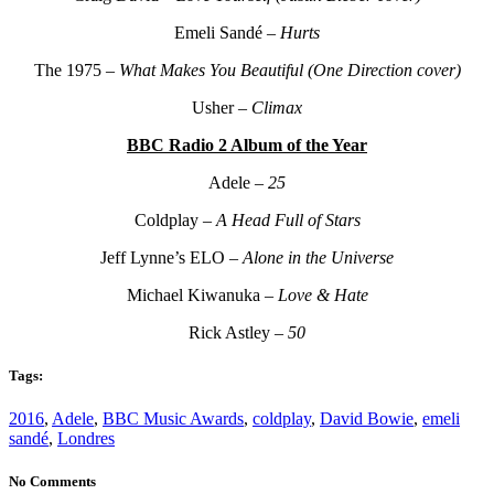
Emeli Sandé –
Hurts
The 1975 –
What Makes You Beautiful (One Direction cover)
Usher –
Climax
BBC Radio 2 Album of the Year
Adele –
25
Coldplay –
A Head Full of Stars
Jeff Lynne’s ELO –
Alone in the Universe
Michael Kiwanuka –
Love & Hate
Rick Astley –
50
Tags:
2016
,
Adele
,
BBC Music Awards
,
coldplay
,
David Bowie
,
emeli
sandé
,
Londres
No Comments