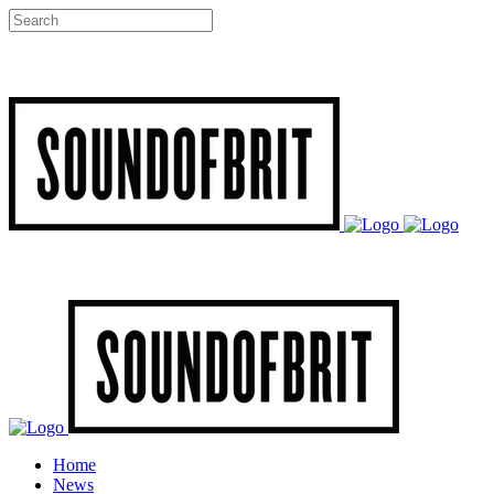
Home
News