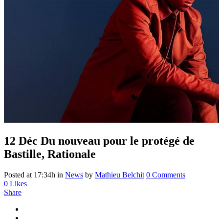
12 Déc
Du nouveau pour le protégé de
Bastille, Rationale
Posted at 17:34h
in
News
by
Mathieu Belchit
0 Comments
0
Likes
Share