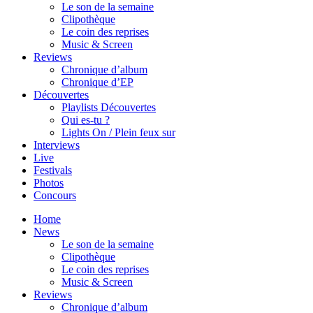
Le son de la semaine
Clipothèque
Le coin des reprises
Music & Screen
Reviews
Chronique d’album
Chronique d’EP
Découvertes
Playlists Découvertes
Qui es-tu ?
Lights On / Plein feux sur
Interviews
Live
Festivals
Photos
Concours
Home
News
Le son de la semaine
Clipothèque
Le coin des reprises
Music & Screen
Reviews
Chronique d’album