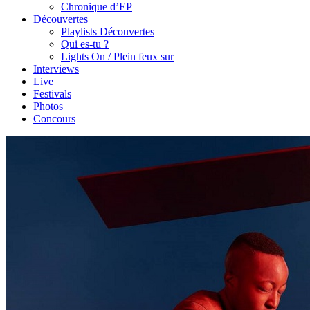
Chronique d’EP
Découvertes
Playlists Découvertes
Qui es-tu ?
Lights On / Plein feux sur
Interviews
Live
Festivals
Photos
Concours