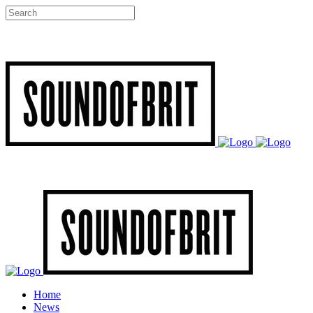
Home
News