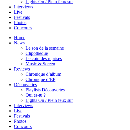
Lights On / Plein feux sur
Interviews
Live
Festivals
Photos
Concours
Home
News
Le son de la semaine
Clipothèque
Le coin des reprises
Music & Screen
Reviews
Chronique d’album
Chronique d’EP
Découvertes
Playlists Découvertes
Qui es-tu ?
Lights On / Plein feux sur
Interviews
Live
Festivals
Photos
Concours