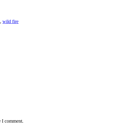
,
wild fire
e I comment.