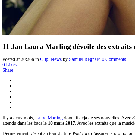
11 Jan
Laura Marling dévoile des extraits
Posted at 20:26h
in
Clip
,
News
by
Samuel Regnard
0 Comments
0
Likes
Share
Il y a deux mois,
Laura Marling
donnait déjà de ses nouvelles. Avec
S
attendu dans les bacs le
10 mars 2017
. Avec les extraits que la music
Dernièrement, c’était au tour du titre
Wild Fire
d’assurer la promotion 