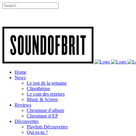
Home
News
Le son de la semaine
Clipothèque
Le coin des reprises
Music & Screen
Reviews
Chronique d’album
Chronique d’EP
Découvertes
Playlists Découvertes
Qui es-tu ?