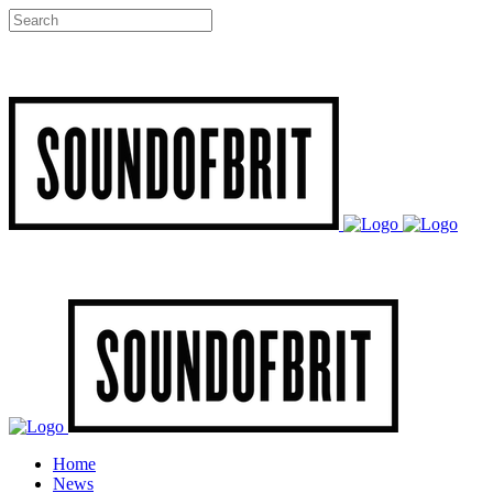
Home
News