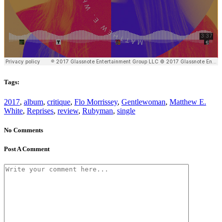
Tags:
2017
,
album
,
critique
,
Flo Morrissey
,
Gentlewoman
,
Matthew E.
White
,
Reprises
,
review
,
Rubyman
,
single
No Comments
Post A Comment