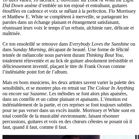
Did Down
assène d’emblée un ton enjoué et entraînant, guitares
étouffées en cadence et voix se mêlant à la perfection. Flo Morrissey
et Matthew E. White se complètent à merveille, se partageant les
paroles dans un échange plaisant et étrangement satisfaisant,
réunissant leurs voix le temps d’un refrain, alchimie rare, délicate et
maîtrisée.
Ce ton ensoleillé se retrouve dans
Everybody Loves the Sunshine
ou
dans
Sunday Morning
, décapant de beauté. Une forme de félicité
teintée de mélancolie nous parvient durant
Thinking Bout You
,
totalement réinventée et au lick de guitare absolument irrésistible et
délicieusement inventif, plaçant le titre de Frank Ocean comme
l’indéniable point fort de l’album.
Mais en bons musiciens, les deux artistes savent varier la palette des
sensibilités, et se montrer plus en retrait sur
The Colour In Anything
ou encore sur
Suzanne
. Les mélodies se font alors plus apaisées,
dans un contrôle et un calme plaisant et apaisants. L’émotion est
indéniablement de la partie, et ces reprises se font toujours subtiles
pour ne pas verser dans un excès inutile. Morrissey et White sont en
total contrôle de la musicalité environnante, faisant résonner
percussions, guitares et voix en des chœurs célestes se posant où il
faut, quand il faut, comme il faut.