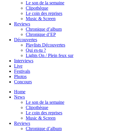
Le son de la semaine
Clipothèque
Le coin des reprises
Music & Screen
Reviews
Chronique d’album
Chronique d’EP
Découvertes
Playlists Découvertes
Qui es-tu ?
Lights On / Plein feux sur
Interviews
Live
Festivals
Photos
Concours
Home
News
Le son de la semaine
Clipothèque
Le coin des reprises
Music & Screen
Reviews
Chronique d’album