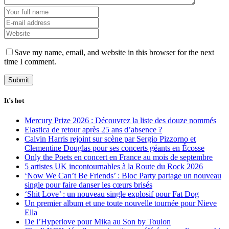
Save my name, email, and website in this browser for the next
time I comment.
It’s hot
Mercury Prize 2026 : Découvrez la liste des douze nommés
Elastica de retour après 25 ans d’absence ?
Calvin Harris rejoint sur scène par Sergio Pizzorno et
Clementine Douglas pour ses concerts géants en Écosse
Only the Poets en concert en France au mois de septembre
5 artistes UK incontournables à la Route du Rock 2026
‘Now We Can’t Be Friends’ : Bloc Party partage un nouveau
single pour faire danser les cœurs brisés
‘Shit Love’ : un nouveau single explosif pour Fat Dog
Un premier album et une toute nouvelle tournée pour Nieve
Ella
De l’Hyperlove pour Mika au Son by Toulon