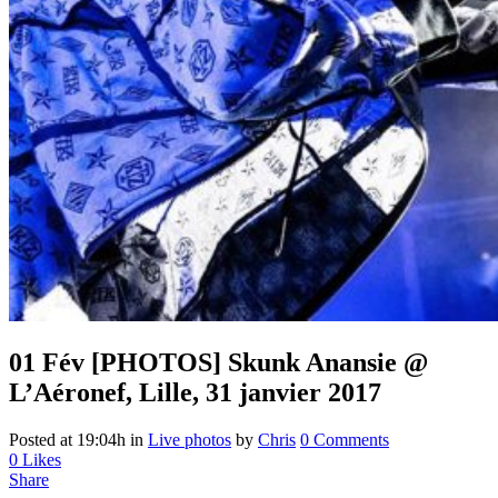
01 Fév
[PHOTOS] Skunk Anansie @
L’Aéronef, Lille, 31 janvier 2017
Posted at 19:04h
in
Live photos
by
Chris
0 Comments
0
Likes
Share