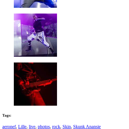
Tags:
aeronef
,
Lille
,
live
,
photos
,
rock
,
Skin
,
Skunk Anansie