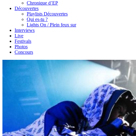
Chronique d’EP
Découvertes
Playlists Découvertes
Qui es-tu ?
Lights On / Plein feux sur
Interviews
Live
Festivals
Photos
Concours