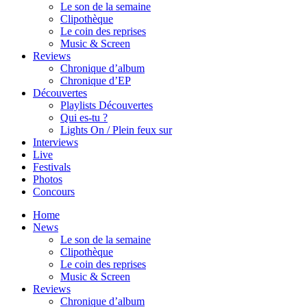
Le son de la semaine
Clipothèque
Le coin des reprises
Music & Screen
Reviews
Chronique d’album
Chronique d’EP
Découvertes
Playlists Découvertes
Qui es-tu ?
Lights On / Plein feux sur
Interviews
Live
Festivals
Photos
Concours
Home
News
Le son de la semaine
Clipothèque
Le coin des reprises
Music & Screen
Reviews
Chronique d’album