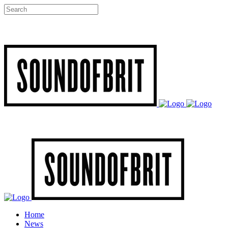
Home
News