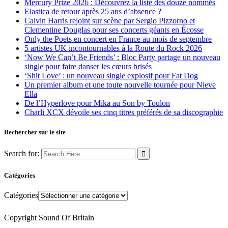
Mercury Prize 2026 : Découvrez la liste des douze nommés
Elastica de retour après 25 ans d’absence ?
Calvin Harris rejoint sur scène par Sergio Pizzorno et
Clementine Douglas pour ses concerts géants en Écosse
Only the Poets en concert en France au mois de septembre
5 artistes UK incontournables à la Route du Rock 2026
‘Now We Can’t Be Friends’ : Bloc Party partage un nouveau
single pour faire danser les cœurs brisés
‘Shit Love’ : un nouveau single explosif pour Fat Dog
Un premier album et une toute nouvelle tournée pour Nieve
Ella
De l’Hyperlove pour Mika au Son by Toulon
Charli XCX dévoile ses cinq titres préférés de sa discographie
Rechercher sur le site
Search for:
Catégories
Catégories
Copyright Sound Of Britain