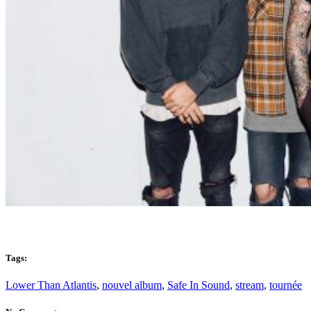
lower than atlantis
Tags:
Lower Than Atlantis
,
nouvel album
,
Safe In Sound
,
stream
,
tournée