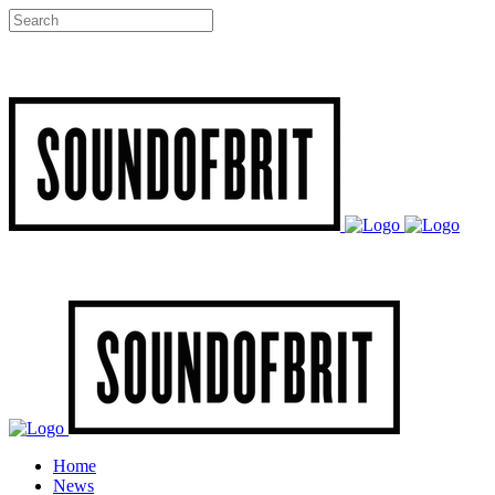
Home
News