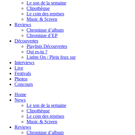
Le son de la semaine
Clipothèque
Le coin des reprises
Music & Screen
Reviews
Chronique d’album
Chronique d’EP
Découvertes
Playlists Découvertes
Qui es-tu ?
Lights On / Plein feux sur
Interviews
Live
Festivals
Photos
Concours
Home
News
Le son de la semaine
Clipothèque
Le coin des reprises
Music & Screen
Reviews
Chronique d’album