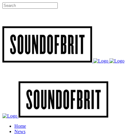
Home
News