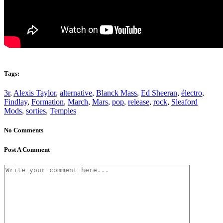
Tags:
3r
,
Alexis Taylor
,
alternative
,
Blanck Mass
,
Ed Sheeran
,
électro
,
Findlay
,
Formation
,
March
,
Mars
,
pop
,
release
,
rock
,
Sleaford
Mods
,
sorties
,
Temples
No Comments
Post A Comment