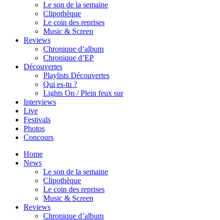
Le son de la semaine
Clipothèque
Le coin des reprises
Music & Screen
Reviews
Chronique d’album
Chronique d’EP
Découvertes
Playlists Découvertes
Qui es-tu ?
Lights On / Plein feux sur
Interviews
Live
Festivals
Photos
Concours
Home
News
Le son de la semaine
Clipothèque
Le coin des reprises
Music & Screen
Reviews
Chronique d’album