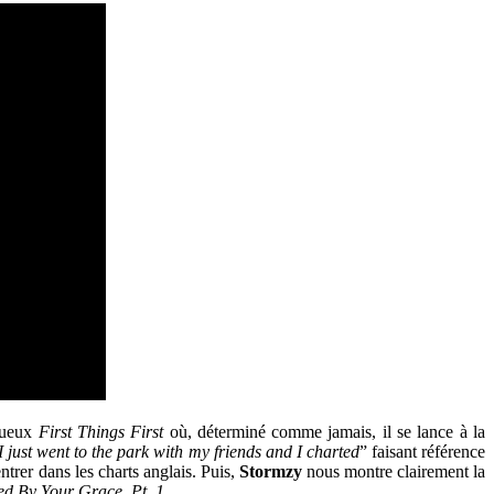
tueux
First Things First
où, déterminé comme jamais, il se lance à la
I just went to the park with my friends and I charted
” faisant référence
ntrer dans les charts anglais. Puis,
Stormzy
nous montre clairement la
ed By Your Grace, Pt. 1
.