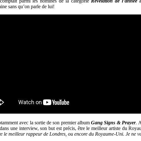
e comptait parmi les nominés de la catégorie
Révélation de l’année
a
ine sans qu’on parle de lui!
otamment avec la sortie de son premier album
Gang Signs & Prayer
.
A
 dans une interview, son but est précis, être le meilleur artiste du Ro
tre le meilleur rappeur de Londres, ou encore du Royaume-Uni. Je ne v