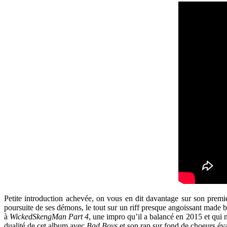
Petite introduction achevée, on vous en dit davantage sur son pre
poursuite de ses démons, le tout sur un riff presque angoissant made 
à
WickedSkengMan Part 4
, une impro qu’il a balancé en 2015 et qui n
dualité de cet album avec
Bad Boys
et son rap sur fond de choeurs év