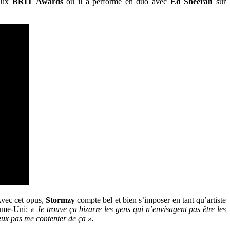
ux
BRIT Awards
où il a performé en duo avec
Ed Sheeran
sur
vec cet opus,
Stormzy
compte bel et bien s’imposer en tant qu’artiste
yaume-Uni:
« Je trouve ça bizarre les gens qui n’envisagent pas être les
eux pas me contenter de ça ».