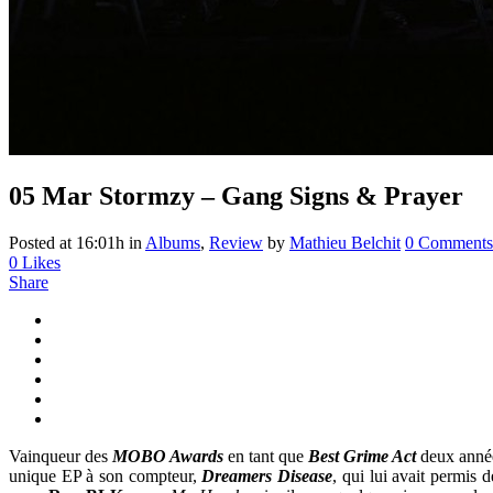
05 Mar
Stormzy – Gang Signs & Prayer
Posted at 16:01h
in
Albums
,
Review
by
Mathieu Belchit
0 Comments
0
Likes
Share
Vainqueur des
MOBO Awards
en tant que
Best Grime Act
deux année
unique EP à son compteur,
Dreamers
Disease
, qui lui avait permis 