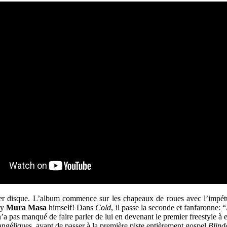
mier disque. L’album commence sur les chapeaux de roues avec l’impé
by
Mura Masa
himself!
Dans
Cold
, il passe la seconde et fanfaronne: “
’a pas manqué de faire parler de lui en devenant le premier freestyle à e
angéliques, avant de passer à la première piste entièrement gospel
Blind