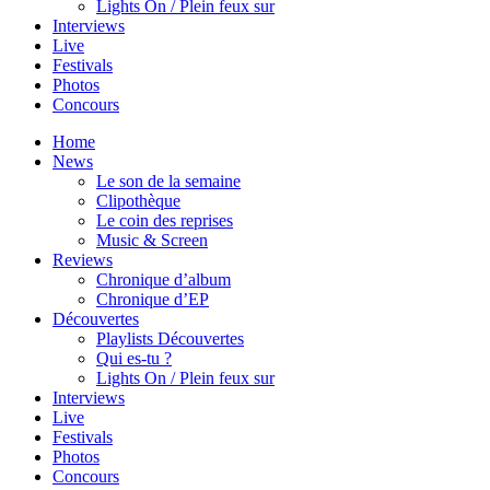
Lights On / Plein feux sur
Interviews
Live
Festivals
Photos
Concours
Home
News
Le son de la semaine
Clipothèque
Le coin des reprises
Music & Screen
Reviews
Chronique d’album
Chronique d’EP
Découvertes
Playlists Découvertes
Qui es-tu ?
Lights On / Plein feux sur
Interviews
Live
Festivals
Photos
Concours