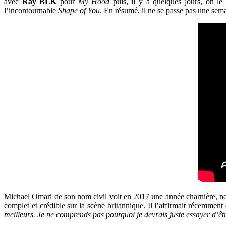
avec
Ray BLK
pour
My Hood
puis, il y a quelques jours, on l
l’incontournable
Shape of You
. En résumé, il ne se passe pas une sema
Michael Omari de son nom civil voit en 2017 une année charnière, n
complet et crédible sur la scène britannique. Il l’affirmait récemment
meilleurs. Je ne comprends pas pourquoi je devrais juste essayer d’ê