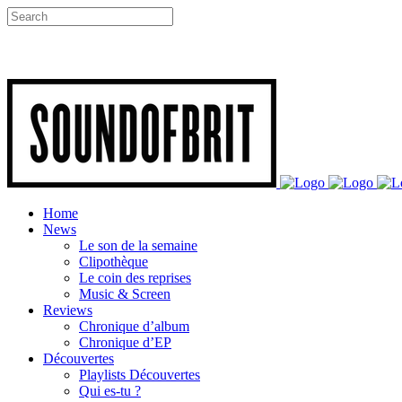
Home
News
Le son de la semaine
Clipothèque
Le coin des reprises
Music & Screen
Reviews
Chronique d’album
Chronique d’EP
Découvertes
Playlists Découvertes
Qui es-tu ?