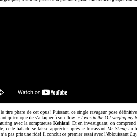
le titre phare de cet opus! Puissant, ce single ravageur pose définiti
éfiant quiconque de s’attaquer à son flow.
« I was in the O2 singing my l
turing avec la somptueuse
Kehlani
. Et en investiguant, on comprend 
, cette ballade se laisse apprécier après le fracassant
Mr Skeng
au be
’a pas pris une ride! Il conclut ce premier essai avec l’éblouissant
Lay