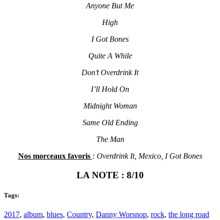
Anyone But Me
High
I Got Bones
Quite A While
Don’t Overdrink It
I’ll Hold On
Midnight Woman
Same Old Ending
The Man
Nos morceaux favoris
: Overdrink It, Mexico, I Got Bones
LA NOTE : 8/10
Tags:
2017
,
album
,
blues
,
Country
,
Danny Worsnop
,
rock
,
the long road