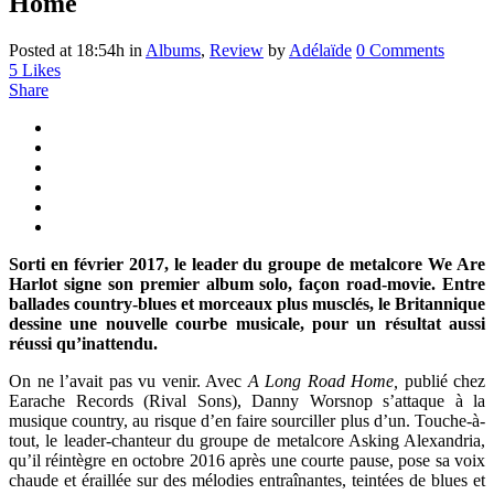
Home
Posted at 18:54h
in
Albums
,
Review
by
Adélaïde
0 Comments
5
Likes
Share
Sorti en février 2017, le leader du groupe de metalcore We Are
Harlot signe son premier album solo, façon road-movie. Entre
ballades country-blues et morceaux plus musclés, le Britannique
dessine une nouvelle courbe musicale, pour un résultat aussi
réussi qu’inattendu.
On ne l’avait pas vu venir. Avec
A Long Road Home,
publié chez
Earache Records (Rival Sons), Danny Worsnop s’attaque à la
musique country, au risque d’en faire sourciller plus d’un. Touche-à-
tout, le leader-chanteur du groupe de metalcore Asking Alexandria,
qu’il réintègre en octobre 2016 après une courte pause, pose sa voix
chaude et éraillée sur des mélodies entraînantes, teintées de blues et