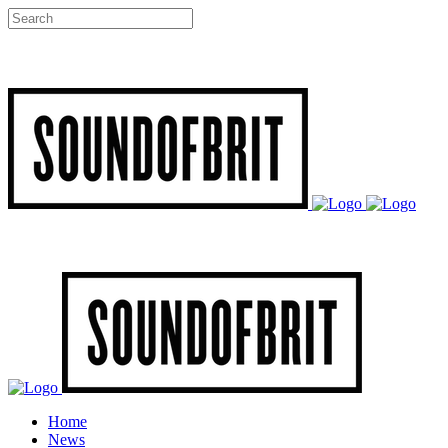
Home
News