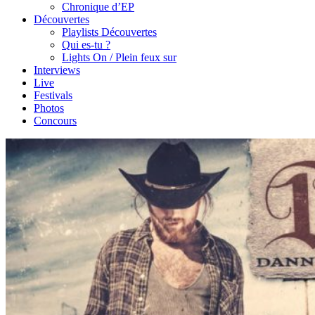
Chronique d’EP
Découvertes
Playlists Découvertes
Qui es-tu ?
Lights On / Plein feux sur
Interviews
Live
Festivals
Photos
Concours