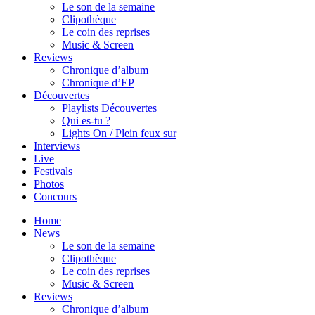
Le son de la semaine
Clipothèque
Le coin des reprises
Music & Screen
Reviews
Chronique d’album
Chronique d’EP
Découvertes
Playlists Découvertes
Qui es-tu ?
Lights On / Plein feux sur
Interviews
Live
Festivals
Photos
Concours
Home
News
Le son de la semaine
Clipothèque
Le coin des reprises
Music & Screen
Reviews
Chronique d’album