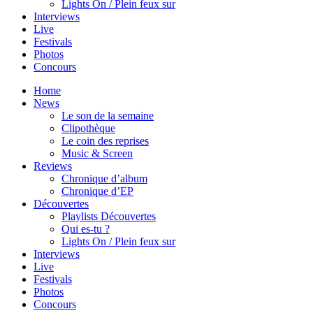
Lights On / Plein feux sur
Interviews
Live
Festivals
Photos
Concours
Home
News
Le son de la semaine
Clipothèque
Le coin des reprises
Music & Screen
Reviews
Chronique d’album
Chronique d’EP
Découvertes
Playlists Découvertes
Qui es-tu ?
Lights On / Plein feux sur
Interviews
Live
Festivals
Photos
Concours