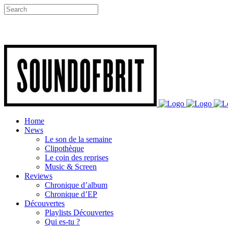
Home
News
Le son de la semaine
Clipothèque
Le coin des reprises
Music & Screen
Reviews
Chronique d’album
Chronique d’EP
Découvertes
Playlists Découvertes
Qui es-tu ?