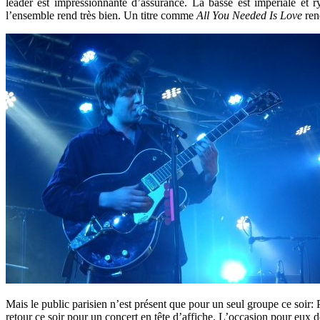
leader est impressionnante d’assurance. La basse est impériale et
l’ensemble rend très bien. Un titre comme
All You Needed Is Love
ren
Mais le public parisien n’est présent que pour un seul groupe ce soir: P
retour ce soir pour un concert en tête d’affiche. L’occasion pour eux 