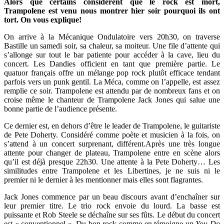
Alors que certains considèrent que le rock est mort,
Trampolene est venu nous montrer hier soir pourquoi ils ont
tort. On vous explique!
On arrive à la Mécanique Ondulatoire vers 20h30, on traverse
Bastille un samedi soir, sa chaleur, sa moiteur. Une file d’attente qui
s’allonge sur tout le bar patiente pour accéder à la cave, lieu du
concert. Les Dandies officient en tant que première partie. Le
quatuor français offre un mélange pop rock plutôt efficace tendant
parfois vers un punk gentil. La Méca, comme on l’appelle, est assez
remplie ce soir. Trampolene est attendu par de nombreux fans et on
croise même le chanteur de Trampolene Jack Jones qui salue une
bonne partie de l’audience présente.
Ce dernier est, en dehors d’être le leader de Trampolene, le guitariste
de Pete Doherty. Considéré comme poète et musicien à la fois, on
s’attend à un concert surprenant, différent.Après une très longue
attente pour changer de plateau, Trampolene entre en scène alors
qu’il est déjà presque 22h30. Une attente à la Pete Doherty… Les
similitudes entre Trampolene et les Libertines, je ne suis ni le
premier ni le dernier à les mentionner mais elles sont flagrantes.
Jack Jones commence par un beau discours avant d’enchaîner sur
leur premier titre. Le trio rock envoie du lourd. La basse est
puissante et Rob Steele se déchaîne sur ses fûts. Le début du concert
est « conventionnel ». Du bon rock comme en témoigne un
You Do