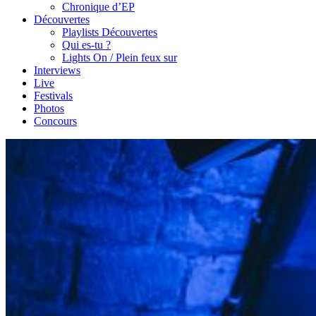
Chronique d’EP
Découvertes
Playlists Découvertes
Qui es-tu ?
Lights On / Plein feux sur
Interviews
Live
Festivals
Photos
Concours