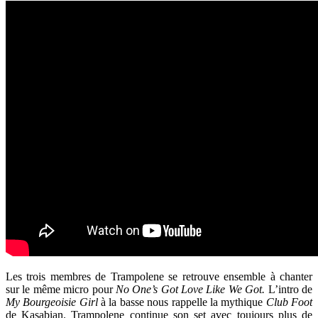
Les trois membres de Trampolene se retrouve ensemble à chanter
sur le même micro pour
No One’s Got Love Like We Got.
L’intro de
My Bourgeoisie Girl
à la basse nous rappelle la mythique
Club Foot
de Kasabian. Trampolene continue son set avec toujours plus de