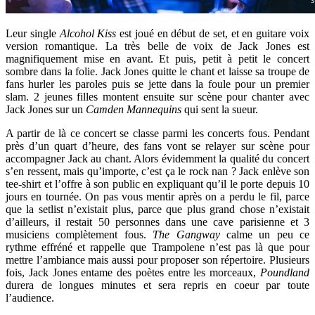
Leur single
Alcohol Kiss
est joué en début de set, et en guitare voix
version romantique. La très belle de voix de Jack Jones est
magnifiquement mise en avant. Et puis, petit à petit le concert
sombre dans la folie. Jack Jones quitte le chant et laisse sa troupe de
fans hurler les paroles puis se jette dans la foule pour un premier
slam. 2 jeunes filles montent ensuite sur scène pour chanter avec
Jack Jones sur un
Camden Mannequins
qui sent la sueur.
A partir de là ce concert se classe parmi les concerts fous. Pendant
près d’un quart d’heure, des fans vont se relayer sur scène pour
accompagner Jack au chant. Alors évidemment la qualité du concert
s’en ressent, mais qu’importe, c’est ça le rock nan ? Jack enlève son
tee-shirt et l’offre à son public en expliquant qu’il le porte depuis 10
jours en tournée. On pas vous mentir après on a perdu le fil, parce
que la setlist n’existait plus, parce que plus grand chose n’existait
d’ailleurs, il restait 50 personnes dans une cave parisienne et 3
musiciens complètement fous.
The
Gangway
calme un peu ce
rythme effréné et rappelle que Trampolene n’est pas là que pour
mettre l’ambiance mais aussi pour proposer son répertoire. Plusieurs
fois, Jack Jones entame des poètes entre les morceaux,
Poundland
durera de longues minutes et sera repris en coeur par toute
l’audience.