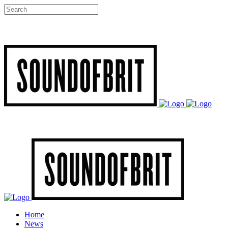
Home
News