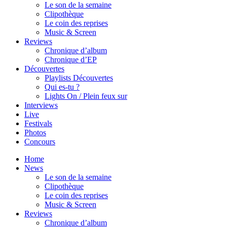
Le son de la semaine
Clipothèque
Le coin des reprises
Music & Screen
Reviews
Chronique d’album
Chronique d’EP
Découvertes
Playlists Découvertes
Qui es-tu ?
Lights On / Plein feux sur
Interviews
Live
Festivals
Photos
Concours
Home
News
Le son de la semaine
Clipothèque
Le coin des reprises
Music & Screen
Reviews
Chronique d’album