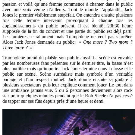
passion et voilà qu’une femme commence à chanter dans le public
avec une voix venue d’ailleurs. Tout le monde l’applaudit, Jack
Jones le premier visiblement stupéfait. On entendra ensuite plusieurs
fois cette femme intervenir provoquant à chaque fois les
applaudissements du public présent. Il est bientôt 23h30 heure
supposée de la fin du concert et une partie du public est déjà parti.
Les lumières se rallument mais Trampolene ne veut pas s’arrêter.
Alors Jack Jones demande au public: »
One more ? Two more ?
Three more ? »
Trampolene prend du plaisir, son public aussi. La scène est envahie
par les nombreuses fans présentes sur le dernier titre, la basse n’est
plus audible mais qu’importe. Jack Jones termine dans la fosse et le
public sur scène. Scène surréaliste mais symbole d’un véritable
partage et d’un respect mutuel. Jack donne ensuite sa guitare à
plusieurs spectateurs puis leur explique comment jouer. Le tout dans
une ambiance jamais vue. 5 ou 6 personnes deviennent alors rock
star pour quelques minutes pendant que le Rob Steele n’a pas cessé
de tapper sur ses fûts depuis près d’une heure et demi.