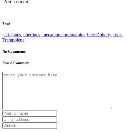
n’est pas mort!
Tags:
jack jones
,
libertines
,
mécanique ondulatoire
,
Pete Doherty
,
rock
,
Trampolene
No Comments
Post A Comment