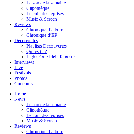
Le son de la semaine
Clipothèque
Le coin des reprises
Music & Screen
Reviews
Chronique d’album
Chronique d’EP
Découvertes
Playlists Découvertes
Qui es-tu ?
Lights On / Plein feux sur
Interviews
Live
Festivals
Photos
Concours
Home
News
Le son de la semaine
Clipothèque
Le coin des reprises
Music & Screen
Reviews
Chronique d’album