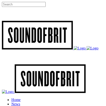
Home
News