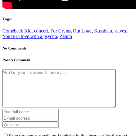
Tags:
Comeback Kid
,
concert
,
For Crying Out Loud
,
Kasabian
,
slaves
,
You're in love with a psycho
,
Zénith
No Comments
Post A Comment
Save my name, email, and website in this browser for the next