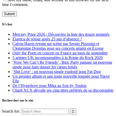
time I comment.
It’s hot
Mercury Prize 2026 : Découvrez la liste des douze nommés
Elastica de retour après 25 ans d’absence ?
Calvin Harris rejoint sur scène par Sergio Pizzorno et
Clementine Douglas pour ses concerts géants en Écosse
Only the Poets en concert en France au mois de septembre
5 artistes UK incontournables à la Route du Rock 2026
‘Now We Can’t Be Friends’ : Bloc Party partage un nouveau
single pour faire danser les cœurs brisés
‘Shit Love’ : un nouveau single explosif pour Fat Dog
Un premier album et une toute nouvelle tournée pour Nieve
Ella
De l’Hyperlove pour Mika au Son by Toulon
Charli XCX dévoile ses cinq titres préférés de sa discographie
Rechercher sur le site
Search for: