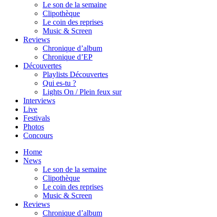
Le son de la semaine
Clipothèque
Le coin des reprises
Music & Screen
Reviews
Chronique d’album
Chronique d’EP
Découvertes
Playlists Découvertes
Qui es-tu ?
Lights On / Plein feux sur
Interviews
Live
Festivals
Photos
Concours
Home
News
Le son de la semaine
Clipothèque
Le coin des reprises
Music & Screen
Reviews
Chronique d’album