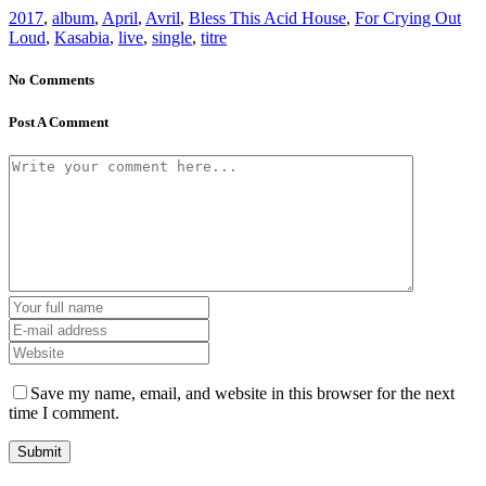
2017
,
album
,
April
,
Avril
,
Bless This Acid House
,
For Crying Out
Loud
,
Kasabia
,
live
,
single
,
titre
No Comments
Post A Comment
Save my name, email, and website in this browser for the next
time I comment.