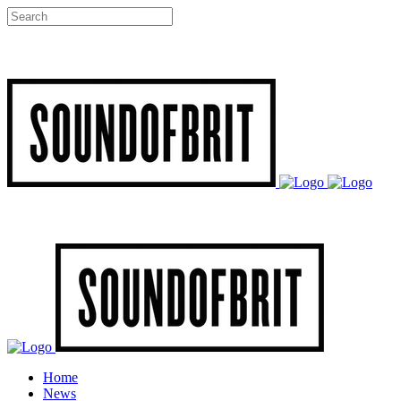
Home
News