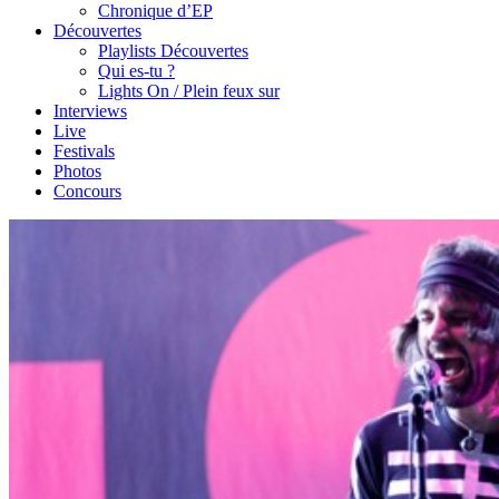
Chronique d’EP
Découvertes
Playlists Découvertes
Qui es-tu ?
Lights On / Plein feux sur
Interviews
Live
Festivals
Photos
Concours