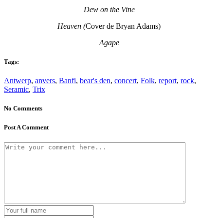
Dew on the Vine
Heaven (
Cover de Bryan Adams)
Agape
Tags:
Antwerp
,
anvers
,
Banfi
,
bear's den
,
concert
,
Folk
,
report
,
rock
,
Seramic
,
Trix
No Comments
Post A Comment