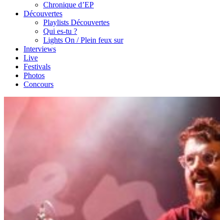
Chronique d’EP
Découvertes
Playlists Découvertes
Qui es-tu ?
Lights On / Plein feux sur
Interviews
Live
Festivals
Photos
Concours