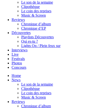
Le son de la semaine
Clipothèque
Le coin des reprises
Music & Screen
Reviews
Chronique d’album
Chronique d’EP
Découvertes
Playlists Découvertes
Qui es-tu ?
Lights On / Plein feux sur
Interviews
Live
Festivals
Photos
Concours
Home
News
Le son de la semaine
Clipothèque
Le coin des reprises
Music & Screen
Reviews
Chronique d’album