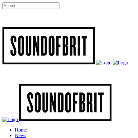
Home
News