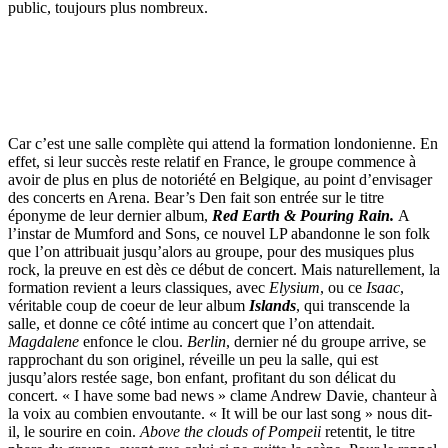
public, toujours plus nombreux.
Car c’est une salle complète qui attend la formation londonienne. En
effet, si leur succès reste relatif en France, le groupe commence à
avoir de plus en plus de notoriété en Belgique, au point d’envisager
des concerts en Arena. Bear’s Den fait son entrée sur le titre
éponyme de leur dernier album,
Red Earth & Pouring Rain.
A
l’instar de Mumford and Sons, ce nouvel LP abandonne le son folk
que l’on attribuait jusqu’alors au groupe, pour des musiques plus
rock, la preuve en est dès ce début de concert. Mais naturellement, la
formation revient a leurs classiques, avec
Elysium
, ou ce
Isaac
,
véritable coup de coeur de leur album
Islands
, qui transcende la
salle, et donne ce côté intime au concert que l’on attendait.
Magdalene
enfonce le clou.
Berlin
, dernier né du groupe arrive, se
rapprochant du son originel, réveille un peu la salle, qui est
jusqu’alors restée sage, bon enfant, profitant du son délicat du
concert. « I have some bad news » clame Andrew Davie, chanteur à
la voix au combien envoutante. « It will be our last song » nous dit-
il, le sourire en coin.
Above the clouds of Pompeii
retentit, le titre