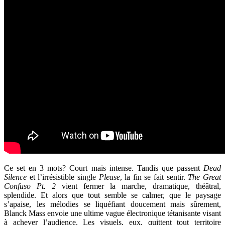
Ce set en 3 mots? Court mais intense. Tandis que passent
Dead
Silence
et l’irrésistible single
Please
, la fin se fait sentir.
The Great
Confuso Pt. 2
vient fermer la marche, dramatique, théâtral,
splendide. Et alors que tout semble se calmer, que le paysage
s’apaise, les mélodies se liquéfiant doucement mais sûrement,
Blanck Mass envoie une ultime vague électronique tétanisante visant
à achever l’audience. Les visuels, eux, quittent tout territoire