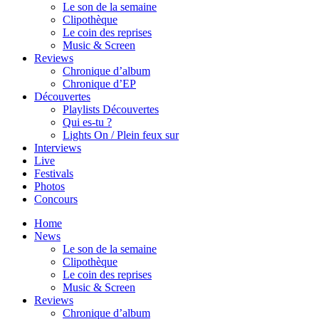
Le son de la semaine
Clipothèque
Le coin des reprises
Music & Screen
Reviews
Chronique d’album
Chronique d’EP
Découvertes
Playlists Découvertes
Qui es-tu ?
Lights On / Plein feux sur
Interviews
Live
Festivals
Photos
Concours
Home
News
Le son de la semaine
Clipothèque
Le coin des reprises
Music & Screen
Reviews
Chronique d’album