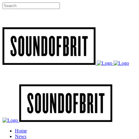
Home
News