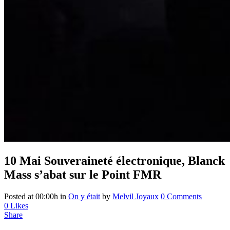
10 Mai
Souveraineté électronique, Blanck
Mass s’abat sur le Point FMR
Posted at 00:00h
in
On y était
by
Melvil Joyaux
0 Comments
0
Likes
Share