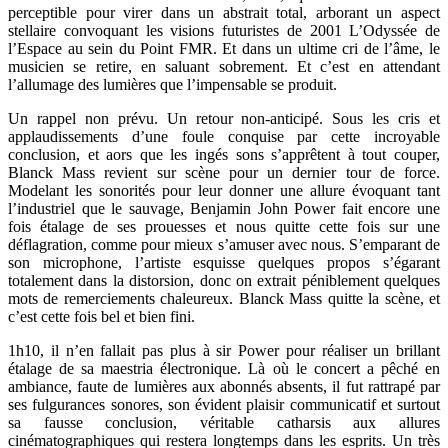
perceptible pour virer dans un abstrait total, arborant un aspect
stellaire convoquant les visions futuristes de 2001 L’Odyssée de
l’Espace au sein du Point FMR. Et dans un ultime cri de l’âme, le
musicien se retire, en saluant sobrement. Et c’est en attendant
l’allumage des lumières que l’impensable se produit.
Un rappel non prévu. Un retour non-anticipé. Sous les cris et
applaudissements d’une foule conquise par cette incroyable
conclusion, et aors que les ingés sons s’apprêtent à tout couper,
Blanck Mass revient sur scène pour un dernier tour de force.
Modelant les sonorités pour leur donner une allure évoquant tant
l’industriel que le sauvage, Benjamin John Power fait encore une
fois étalage de ses prouesses et nous quitte cette fois sur une
déflagration, comme pour mieux s’amuser avec nous. S’emparant de
son microphone, l’artiste esquisse quelques propos s’égarant
totalement dans la distorsion, donc on extrait péniblement quelques
mots de remerciements chaleureux. Blanck Mass quitte la scène, et
c’est cette fois bel et bien fini.
1h10, il n’en fallait pas plus à sir Power pour réaliser un brillant
étalage de sa maestria électronique. Là où le concert a pêché en
ambiance, faute de lumières aux abonnés absents, il fut rattrapé par
ses fulgurances sonores, son évident plaisir communicatif et surtout
sa fausse conclusion, véritable catharsis aux allures
cinématographiques qui restera longtemps dans les esprits. Un très