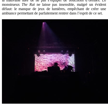
la mauvaise idée de ne pas s’équiper de bouchons d’oreilles. Le
monstrueux
The Rat
ne laisse pas insensible, malgré un évident
défaut: le manque de jeux de lumières, empêchant de créer une
ambiance permettant de parfaitement rentrer dans l’esprit de ce set.