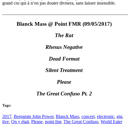
grand cru qui à n’en pas douter divisera, sans laisser insensible.
_______________________________________________________
Blanck Mass @ Point FMR (09/05/2017)
The Rat
Rhesus Negative
Dead Format
Silent Treatment
Please
The Great Confuso Pt. 2
Tags:
2017
,
Benjamin John Power
,
Blanck Mass
,
concert
,
electronic
,
gig
,
live
,
On y était
,
Please
,
point fmr
,
The Great Confuso
,
World Eater