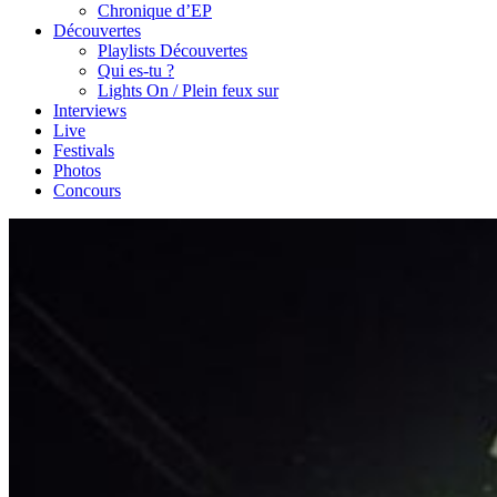
Chronique d’EP
Découvertes
Playlists Découvertes
Qui es-tu ?
Lights On / Plein feux sur
Interviews
Live
Festivals
Photos
Concours