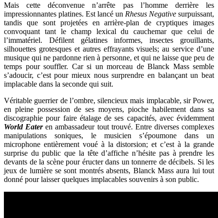
Mais cette déconvenue n’arrête pas l’homme derrière les
impressionnantes platines. Est lancé un
Rhesus Negative
surpuissant,
tandis que sont projetées en arrière-plan de cryptiques images
convoquant tant le champ lexical du cauchemar que celui de
l’immatériel. Défilent gélatines informes, insectes grouillants,
silhouettes grotesques et autres effrayants visuels; au service d’une
musique qui ne pardonne rien à personne, et qui ne laisse que peu de
temps pour souffler. Car si un morceau de Blanck Mass semble
s’adoucir, c’est pour mieux nous surprendre en balançant un beat
implacable dans la seconde qui suit.
Véritable guerrier de l’ombre, silencieux mais implacable, sir Power,
en pleine possession de ses moyens, pioche habilement dans sa
discographie pour faire étalage de ses capacités, avec évidemment
World Eater
en ambassadeur tout trouvé. Entre diverses complexes
manipulations soniques, le musicien s’époumone dans un
microphone entièrement voué à la distorsion; et c’est à la grande
surprise du public que la tête d’affiche n’hésite pas à prendre les
devants de la scène pour éructer dans un tonnerre de décibels. Si les
jeux de lumière se sont montrés absents, Blanck Mass aura lui tout
donné pour laisser quelques implacables souvenirs à son public.