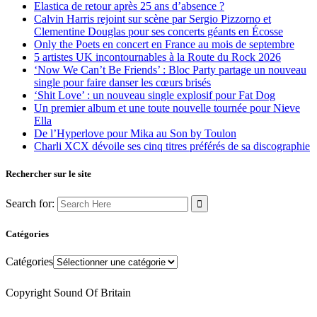
Elastica de retour après 25 ans d’absence ?
Calvin Harris rejoint sur scène par Sergio Pizzorno et
Clementine Douglas pour ses concerts géants en Écosse
Only the Poets en concert en France au mois de septembre
5 artistes UK incontournables à la Route du Rock 2026
‘Now We Can’t Be Friends’ : Bloc Party partage un nouveau
single pour faire danser les cœurs brisés
‘Shit Love’ : un nouveau single explosif pour Fat Dog
Un premier album et une toute nouvelle tournée pour Nieve
Ella
De l’Hyperlove pour Mika au Son by Toulon
Charli XCX dévoile ses cinq titres préférés de sa discographie
Rechercher sur le site
Search for:
Catégories
Catégories
Copyright Sound Of Britain